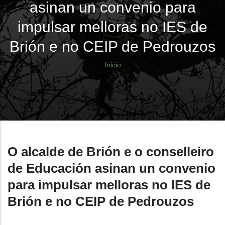
asinan un convenio para
impulsar melloras no IES de
Brión e no CEIP de Pedrouzos
Sobrescribir
Inicio
enlaces
de
ayuda
a
O alcalde de Brión e o conselleiro
la
de Educación asinan un convenio
navegación
para impulsar melloras no IES de
Brión e no CEIP de Pedrouzos