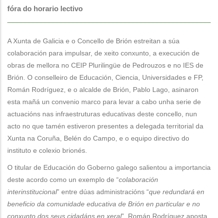
fóra do horario lectivo
A Xunta de Galicia e o Concello de Brión estreitan a súa
colaboración para impulsar, de xeito conxunto, a execución de
obras de mellora no CEIP Plurilingüe de Pedrouzos e no IES de
Brión. O conselleiro de Educación, Ciencia, Universidades e FP,
Román Rodríguez, e o alcalde de Brión, Pablo Lago, asinaron
esta mañá un convenio marco para levar a cabo unha serie de
actuacións nas infraestruturas educativas deste concello, nun
acto no que tamén estiveron presentes a delegada territorial da
Xunta na Coruña, Belén do Campo, e o equipo directivo do
instituto e colexio brionés.
O titular de Educación do Goberno galego salientou a importancia
deste acordo como un exemplo de “
colaboración
interinstitucional
” entre dúas administracións “
que redundará en
beneficio da comunidade educativa de Brión en particular e no
conxunto dos seus cidadáns en xeral
”. Román Rodríguez aposta