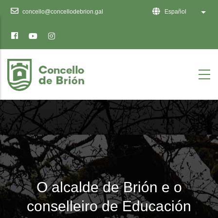
Ten
concello@concellodebrion.gal
Español
Lista
en
conta
que
este
sitio
web
inclúe
un
sistema
de
accesibilidade.
O alcalde de Brión e o
conselleiro de Educación