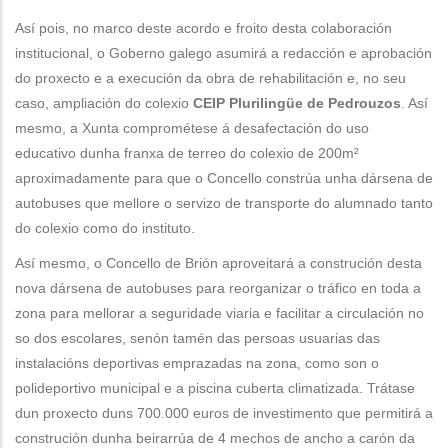
Así pois, no marco deste acordo e froito desta colaboración
institucional, o Goberno galego asumirá a redacción e aprobación
do proxecto e a execución da obra de rehabilitación e, no seu
caso, ampliación do colexio
CEIP Plurilingüe de Pedrouzos
. Así
mesmo, a Xunta comprométese á desafectación do uso
educativo dunha franxa de terreo do colexio de 200m²
aproximadamente para que o Concello constrúa unha dársena de
autobuses que mellore o servizo de transporte do alumnado tanto
do colexio como do instituto.
Así mesmo, o Concello de Brión aproveitará a construción desta
nova dársena de autobuses para reorganizar o tráfico en toda a
zona para mellorar a seguridade viaria e facilitar a circulación no
so dos escolares, senón tamén das persoas usuarias das
instalacións deportivas emprazadas na zona, como son o
polideportivo municipal e a piscina cuberta climatizada. Trátase
dun proxecto duns 700.000 euros de investimento que permitirá a
construción dunha beirarrúa de 4 mechos de ancho a carón da