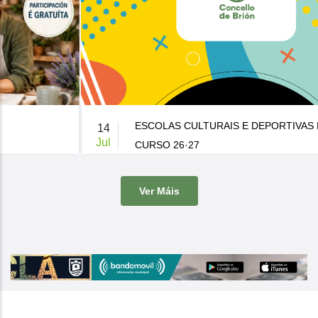
ESCOLAS CULTURAIS E DEPORTIVAS MUNICIPAIS
14
Jul
CURSO 26·27
De 9:00 a 14:00h.
-
Casa da Cultura
Ver Máis
O Concello de Brion ven de publicar a súa oferta de actividades
culturais e d