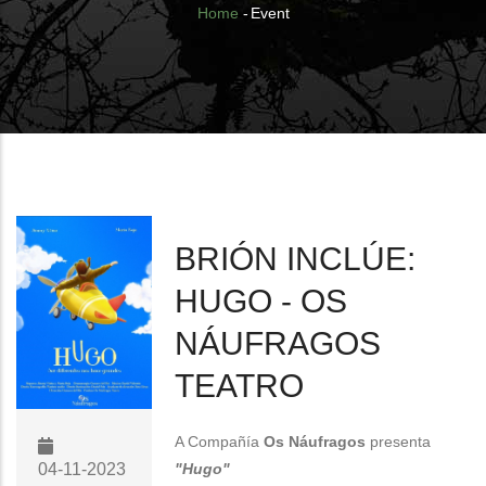
Breadcrumb
Home
-
Event
BRIÓN INCLÚE:
HUGO - OS
NÁUFRAGOS
TEATRO
A Compañía
Os Náufragos
presenta
04-11-2023
"Hugo"