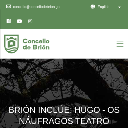
Ten
concello@concellodebrion.gal
English
List 
en
conta
que
este
sitio
web
inclúe
un
sistema
de
accesibilidade.
BRIÓN INCLÚE: HUGO - OS
NÁUFRAGOS TEATRO