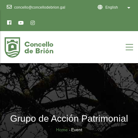
Ten
concello@concellodebrion.gal
English
List 
en
conta
que
este
sitio
web
inclúe
un
sistema
de
accesibilidade.
Grupo de Acción Patrimonial
Breadcrumb
Home
-
Event