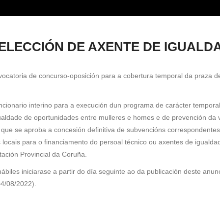
ayuda
a
ELECCIÓN DE AXENTE DE IGUALD
la
navegación
vocatoria de concurso-oposición para a cobertura temporal da praza d
uncionario interino para a execución dun programa de carácter tempora
gualdade de oportunidades entre mulleres e homes e de prevención da v
 que se aproba a concesión definitiva de subvencións correspondente
 locais para o financiamento do persoal técnico ou axentes de igualda
ación Provincial da Coruña.
ábiles iniciarase a partir do día seguinte ao da publicación deste anun
04/08/2022).