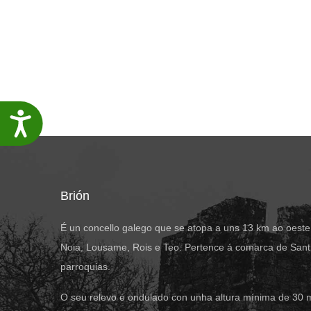
Accesibilidade
Brión
É un concello galego que se atopa a uns 13 km ao oeste
Noia, Lousame, Rois e Teo. Pertence á comarca de Santi
parroquias.
O seu relevo é ondulado con unha altura mínima de 30 