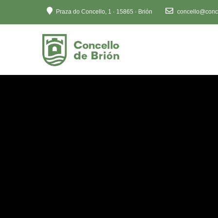
Ten
Praza do Concello, 1 · 15865 · Brión
concello@conce
en
conta
que
este
sitio
web
inclúe
un
sistema
de
accesibilidade.
Preme
Control-
F11
para
axustar
o