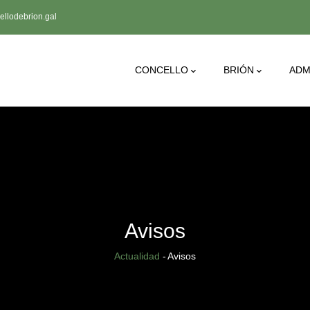
llodebrion.gal
Main
CONCELLO
BRIÓN
ADM
Navigation
Avisos
Sobrescribir
Actualidad
-
Avisos
enlaces
de