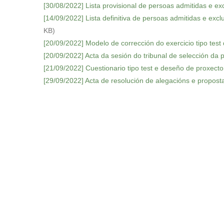
[30/08/2022] Lista provisional de persoas admitidas e ex
para
[14/09/2022] Lista definitiva de persoas admitidas e exc
abrir
KB)
un
[20/09/2022] Modelo de corrección do exercicio tipo test
menú
[20/09/2022] Acta da sesión do tribunal de selección da
de
[21/09/2022] Cuestionario tipo test e deseño de proxecto
accesibilidade.
[29/09/2022] Acta de resolución de alegacións e propo