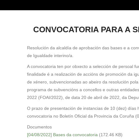
sitio
web
ás
CONVOCATORIA PARA A S
persoas
con
discapacidade
Resolución da alcaldía de aprobación das bases e a con
visual
de Igualdade interino/a.
que
están
A convocatoria ten por obxecto a selección de persoal f
a
finalidade é a realización de accións de promoción da i
usar
de xénero, subvencionadas ao abeiro da resolución pola
un
programa de subvencións a concellos e outras entidades
lector
2022 (FOAI/2022), de data 20 de abril de 2022, da Deput
de
O prazo de presentación de instancias de 10 (dez) días h
pantalla;
convocatoria no Boletín Oficial da Provincia da Coruña (
Preme
Documentos
Control-
[04/08/2022] Bases da convocatoria
(172.46 KB)
F10