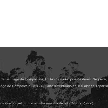
 de Santiago de Compostela, limita cos municipios de Ames, Negreira,
ago de Compostela. Ten 74,9 km2 distribuídos en 106 aldeas, reparti
m sobre o nivel do mar e unha máxima de 535 (Monte Rubial).