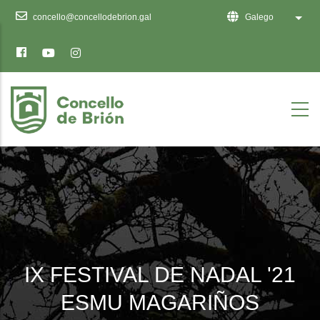
Ten
concello@concellodebrion.gal
Galego
List 
en
conta
que
este
sitio
web
inclúe
un
sistema
de
accesibilidade.
IX FESTIVAL DE NADAL '21
ESMU MAGARIÑOS