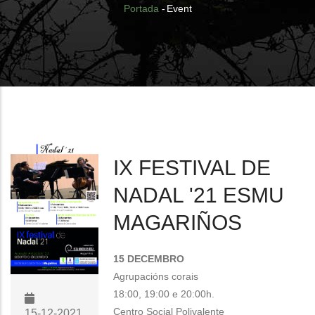
Breadcrumb
Portada
-
Event
IX FESTIVAL DE
NADAL '21 ESMU
MAGARIÑOS
15 DECEMBRO
Agrupacións corais
18:00, 19:00 e 20:00h.
Centro Social Polivalente
15-12-2021