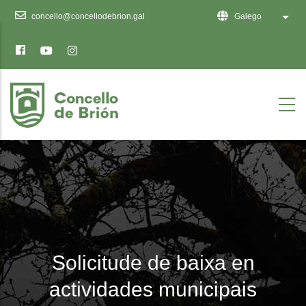
Ten
concello@concellodebrion.gal
Galego
List 
en
conta
que
este
sitio
web
inclúe
un
sistema
de
accesibilidade.
Solicitude de baixa en
actividades municipais