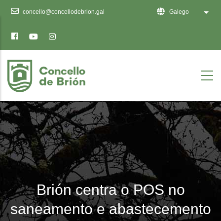
Ten
concello@concellodebrion.gal
Galego
List 
en
conta
que
este
sitio
web
inclúe
un
sistema
de
accesibilidade.
Brión centra o POS no
saneamento e abastecemento