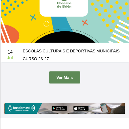
ESCOLAS CULTURAIS E DEPORTIVAS MUNICIPAIS
14
Jul
CURSO 26·27
De 9:00 a 14:00h.
-
Casa da Cultura
Ver Máis
O Concello de Brion ven de publicar a súa oferta de actividades
culturais e d