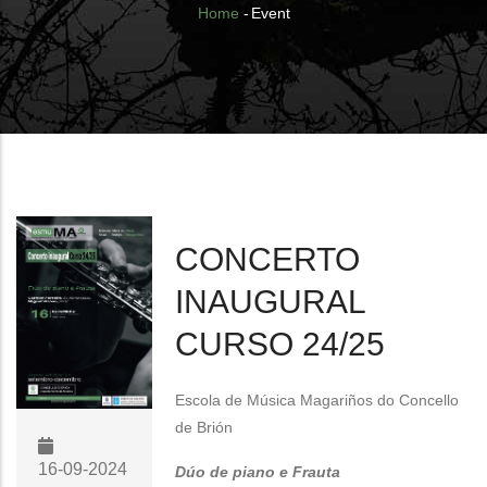
Breadcrumb
Home
-
Event
CONCERTO
INAUGURAL
CURSO 24/25
Escola de Música Magariños do Concello
de Brión
16-09-2024
Dúo de piano e Frauta