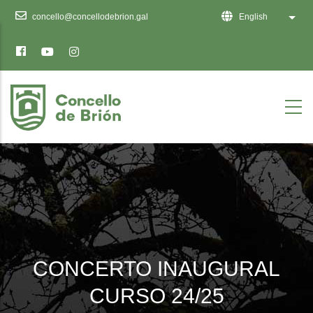
Ten
concello@concellodebrion.gal
English
List 
en
conta
que
este
sitio
web
inclúe
un
sistema
de
accesibilidade.
CONCERTO INAUGURAL
CURSO 24/25