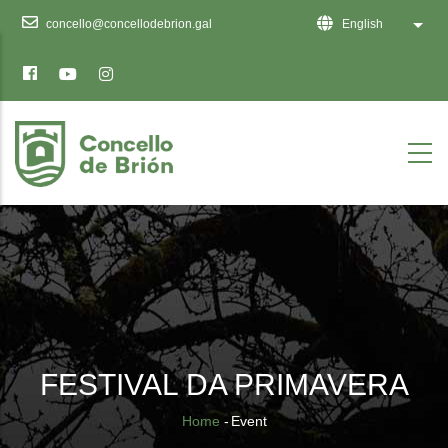
Ten
concello@concellodebrion.gal
English
List 
en
conta
que
este
sitio
web
inclúe
un
sistema
de
accesibilidade.
FESTIVAL DA PRIMAVERA
Breadcrumb
Home
-
Event