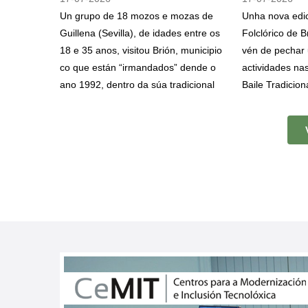
Un grupo de 18 mozos e mozas de
Unha nova edic
Guillena (Sevilla), de idades entre os
Folclórico de B
18 e 35 anos, visitou Brión, municipio
vén de pechar
co que están “irmandados” dende o
actividades na
ano 1992, dentro da súa tradicional
Baile Tradicion
viaxe de verán. Unha iniciativa que
iniciativas diri
este ano escolleu Galicia como
promover e dif
destino e que os levou a visitar
cultural inmate
localidades como Pontevedra,
que fomentan a
Combarro, O Grove, Sanxenxo, Illa
veciñanza e o i
de Arousa e que hoxe os levou ata
con outra agru
Brión, de onde saíron para completar
coas Cantareir
un tramo do Camiño de Santiago.
Amas de Casa 