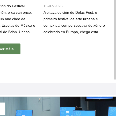
ión do Festival
16-07-2026
rión, e xa van once,
A oitava edición do Delas Fest, o
 un ano cheo de
primeiro festival de arte urbana e
s Escolas de Música e
contextual con perspectiva de xénero
al de Brión. Unhas
celebrado en Europa, chega esta
xidas a salvagardar,
semana a Brión. Diana Rodeiro
undir o patrimonio
“
Nana
”, artista urbana, ilustradora e
Ver Máis
rial brionés, ao tempo
educadora artística, pintará un mural
 súa difusión entre a
na piscina municipal de Brión entre o
ntercambio cultural
17 e o 23 de xullo.
pacións, nesta ocasión
as da Asociación de
de Rois.