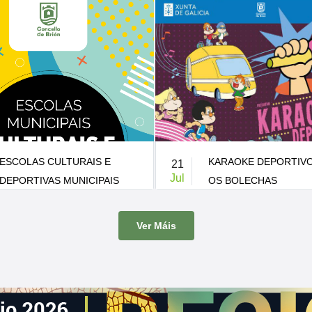
KARAOKE DEPORTIVO CON
XI FESTIVAL FOLCLÓ
10
Jul
OS BOLECHAS
BRIÓN
-
Patio do CEIP de Pedrouzos
21:00 h.
-
Carballeira de Santa Mini
Ver Máis
has visitan Brión co seu Karaoke
A Carballeira de Santa Minia acoll
nova edición do Festival Folclórico