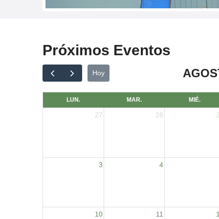
Próximos Eventos
AGOST
Hoy
LUN.
MAR.
MIÉ.
27
28
3
4
10
11