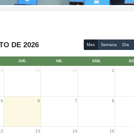
O DE 2026
Mes
Semana
Día
JUE.
VIE.
SÁB.
DO
29
30
31
1
5
6
7
8
12
13
14
15