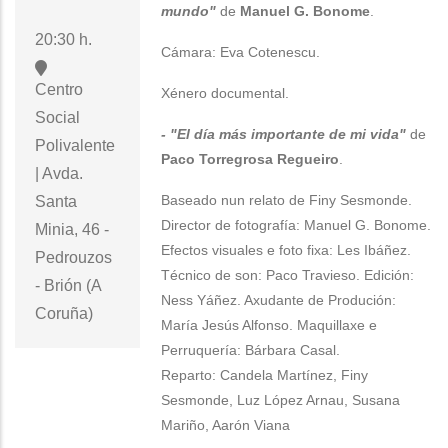
mundo"
de
Manuel G. Bonome
.
20:30 h.
Cámara: Eva Cotenescu.
Centro
Xénero documental.
Social
- "El día más importante de mi vida"
de
Polivalente
Paco Torregrosa Regueiro
.
| Avda.
Baseado nun relato de Finy Sesmonde.
Santa
Director de fotografía: Manuel G. Bonome.
Minia, 46 -
Efectos visuales e foto fixa: Les Ibáñez.
Pedrouzos
Técnico de son: Paco Travieso. Edición:
- Brión (A
Ness Yáñez. Axudante de Produción:
Coruña)
María Jesús Alfonso. Maquillaxe e
Perruquería: Bárbara Casal.
Reparto: Candela Martínez, Finy
Sesmonde, Luz López Arnau, Susana
Mariño, Aarón Viana