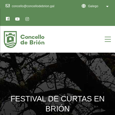
Ten
concello@concellodebrion.gal
Galego
List 
en
conta
que
este
sitio
web
inclúe
un
sistema
de
accesibilidade.
FESTIVAL DE CURTAS EN
BRIÓN