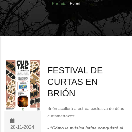
Breadcrumb
Portada
-
Event
FESTIVAL DE
CURTAS EN
BRIÓN
Brión acollerá a estrea exclusiva de dúas
curtametraxes:
28-11-2024
- "Cómo la música latina conquistó al