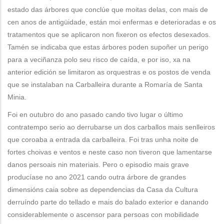
estado das árbores que conclúe que moitas delas, con mais de
cen anos de antigüidade, están moi enfermas e deterioradas e os
tratamentos que se aplicaron non fixeron os efectos desexados.
Tamén se indicaba que estas árbores poden supoñer un perigo
para a veciñanza polo seu risco de caída, e por iso, xa na
anterior edición se limitaron as orquestras e os postos de venda
que se instalaban na Carballeira durante a Romaría de Santa
Minia.
Foi en outubro do ano pasado cando tivo lugar o último
contratempo serio ao derrubarse un dos carballos mais senlleiros
que coroaba a entrada da carballeira. Foi tras unha noite de
fortes choivas e ventos e neste caso non tiveron que lamentarse
danos persoais nin materiais. Pero o episodio mais grave
producíase no ano 2021 cando outra árbore de grandes
dimensións caia sobre as dependencias da Casa da Cultura
derruíndo parte do tellado e mais do balado exterior e danando
considerablemente o ascensor para persoas con mobilidade