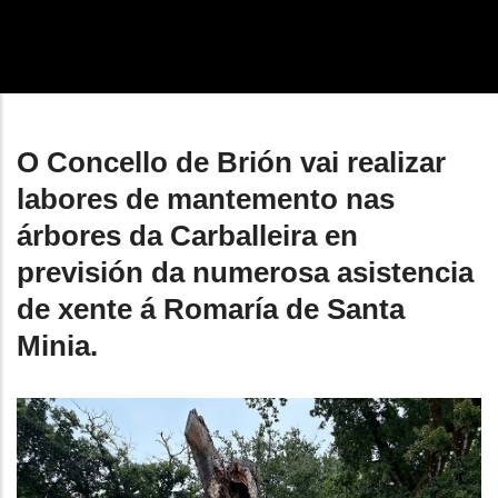
enlaces
de
ayuda
a
O Concello de Brión vai realizar
la
labores de mantemento nas
navegación
árbores da Carballeira en
previsión da numerosa asistencia
de xente á Romaría de Santa
Minia.