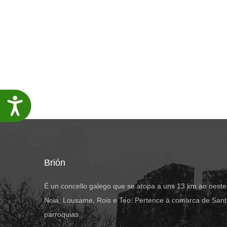
Accesibilidade
Brión
É un concello galego que se atopa a uns 13 km ao oeste
Noia, Lousame, Rois e Teo. Pertence á comarca de Santi
parroquias.