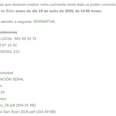
as que desexen realizar unha cacharela nesta data xa poden comunic
 de Brión
antes do día 19 de xuño do 2026, ás 14.00 horas.
atender a seguinte:
NORMATIVA
.
ncidencias
 LOCAL: 981 89 34 74
9 87 15 42
NCIAS: 112
Actividad
ACIÓN XERAL
in
-24
tos
n_26.pdf
(994.91 KB)
va San Xoan 2026.pdf
(154.49 KB)