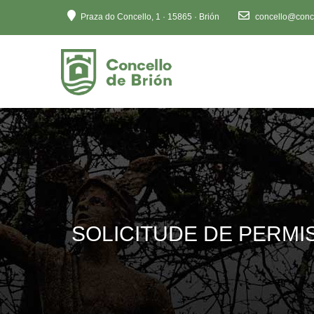
Ten
Praza do Concello, 1 · 15865 · Brión
concello@conce
en
conta
que
este
sitio
web
inclúe
un
sistema
de
accesibilidade.
Preme
SOLICITUDE DE PERMI
Control-
F11
para
axustar
o