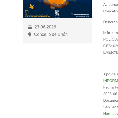
para
As perso
abrir
Concello
un
Deberán 
menú
23-06-2026
de
Info e i
Concello de Brión
accesibilidade.
POLICÍA
GES: 62
EMERXE
Tipo de 
INFORM
Fecha F
2026-06
Documen
San_Xoa
Normati