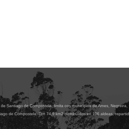
 de Santiago de Compostela, limita cos municipios de Ames, Negreira,
ago de Compostela. Ten 74,9 km2 distribuídos en 106 aldeas, reparti