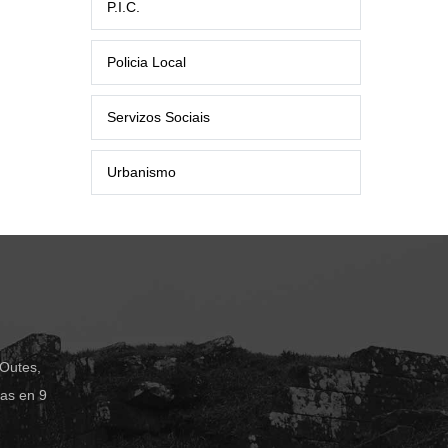
P.I.C.
Policia Local
Servizos Sociais
Urbanismo
 Outes,
das en 9