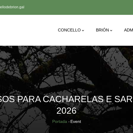
llodebrion.gal
Main
CONCELLO
BRIÓN
ADM
Navigation
SOS PARA CACHARELAS E SA
2026
Breadcrumb
Portada
-
Event