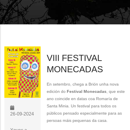
VIII FESTIVAL
MONECADAS
En setembro, chega a Brión unha nova
edición do
Festival Monecadas
, que este
ano coincide en datas coa Romaría de
Santa Minia. Un festival para todos os
públicos pensado especialmente para as
26-09-2024
persoas máis pequenas da casa.