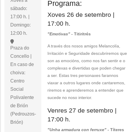
Xoves a
Programa:
sábado:
Xoves 26 de setembro |
17:00 h. |
17:00 h.
Domingo:
12:00 h.
"Emotivas"
- Titiritrés
A través dos nosos amigos Melancolía,
Praza do
Irritación e Seguridade descubriremos que
Concello |
son as emocións, como nos fan sentir e o
En caso de
complexas e divertidas que poden chegar
choiva:
a ser. Estas tres personaxes farannos
Centro
viaxar a outros lugares onde cantaremos,
Social
riremos e aprenderemos a entender que
Polivalente
sucede no noso interior.
de Brión
Venres 27 de setembro |
(Pedrouzos-
17:00 h.
Brión)
"Unha armadura con ferruxe"
- Títeres