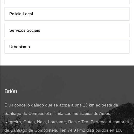
Policia Local
Servizos Sociais
Urbanismo
Brión
É un concello galego que se atopa a uns 13 km ao oeste de
Santiago de Compostela, limita cos municipios de Ames,
Negreira, Outes, Noia, Lousame, Rois e Teo. Pertence á comarca
de Santiago de Compostela. Ten 74,9 km2 distribuídos en 106