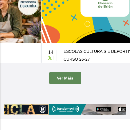
ESCOLAS CULTURAIS E DEPORTIVAS MUNICIPAIS
14
Jul
CURSO 26·27
De 9:00 a 14:00h.
-
Casa da Cultura
Ver Máis
O Concello de Brion ven de publicar a súa oferta de actividades
culturais e d