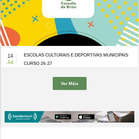
ESCOLAS CULTURAIS E DEPORTIVAS MUNICIPAIS
14
Jul
CURSO 26·27
De 9:00 a 14:00h.
-
Casa da Cultura
Ver Máis
O Concello de Brion ven de publicar a súa oferta de actividades
culturais e d