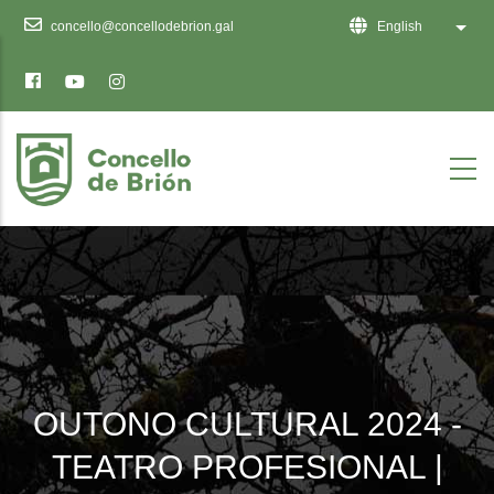
Ten
concello@concellodebrion.gal
English
List 
en
conta
que
este
sitio
web
inclúe
un
sistema
de
accesibilidade.
OUTONO CULTURAL 2024 -
TEATRO PROFESIONAL |