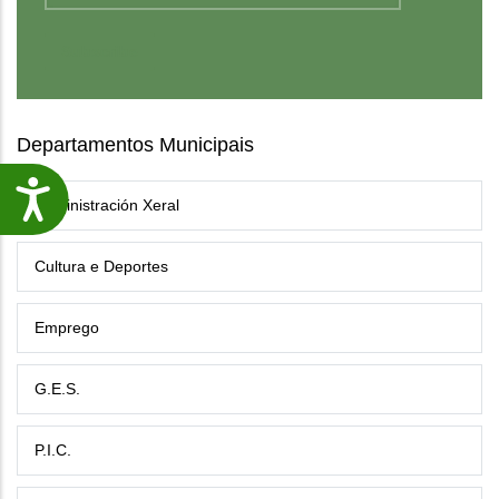
Departamentos Municipais
Accesibilidade
Administración Xeral
Cultura e Deportes
Emprego
G.E.S.
P.I.C.