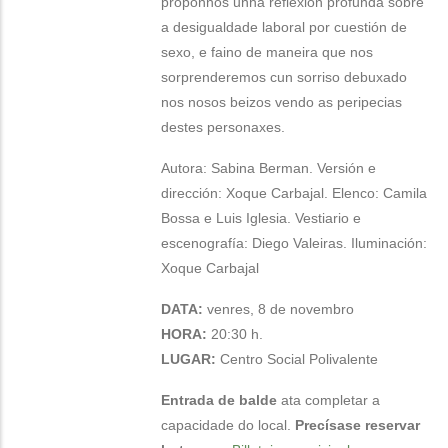
proponnos unha reflexión profunda sobre
a desigualdade laboral por cuestión de
sexo, e faino de maneira que nos
sorprenderemos cun sorriso debuxado
nos nosos beizos vendo as peripecias
destes personaxes.
Autora: Sabina Berman. Versión e
dirección: Xoque Carbajal. Elenco: Camila
Bossa e Luis Iglesia. Vestiario e
escenografía: Diego Valeiras. Iluminación:
Xoque Carbajal
DATA:
venres, 8 de novembro
HORA:
20:30 h.
LUGAR:
Centro Social Polivalente
Entrada de balde
ata completar a
capacidade do local.
Precísase reservar