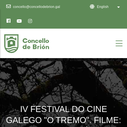
Ten
concello@concellodebrion.gal
English
List 
en
conta
que
este
sitio
web
inclúe
un
sistema
de
accesibilidade.
IV FESTIVAL DO CINE
GALEGO "O TREMO". FILME: