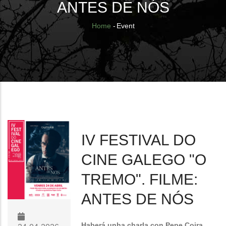
ANTES DE NÓS
Breadcrumb
Home
-
Event
IV FESTIVAL DO
CINE GALEGO "O
TREMO". FILME:
ANTES DE NÓS
Haberá unha charla con Pepe Coira