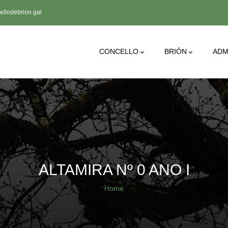
llodebrion.gal
Main
CONCELLO
BRIÓN
ADM
Navigation
ALTAMIRA Nº 0 ANO I
Breadcrumb
Home