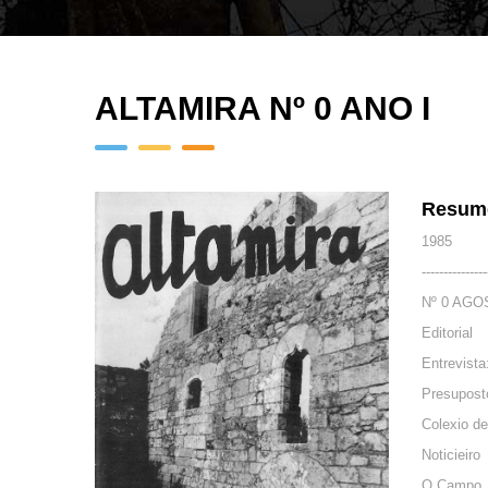
sitio
web
ás
persoas
ALTAMIRA Nº 0 ANO I
con
discapacidade
visual
que
Resum
están
1985
a
---------------
usar
Nº 0 AGO
un
Editorial
lector
Entrevista
de
Presupost
pantalla;
Preme
Colexio de
Control-
Noticieiro
F10
O Campo