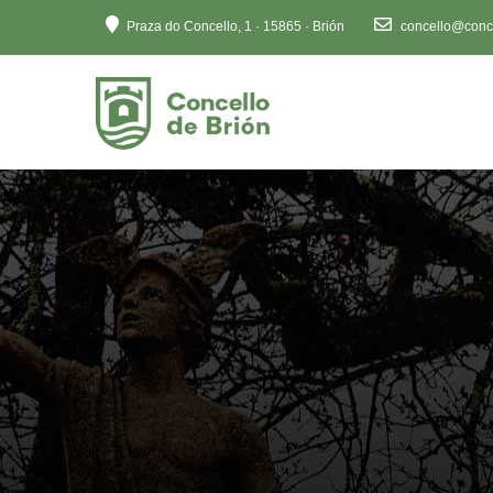
Ten
Praza do Concello, 1 · 15865 · Brión
concello@conce
en
conta
que
este
sitio
web
inclúe
un
sistema
de
accesibilidade.
Preme
Control-
F11
para
axustar
o