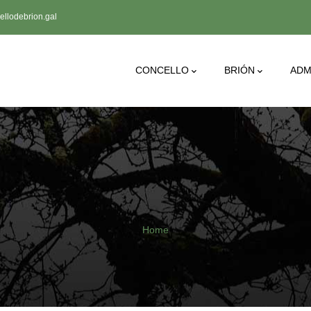
llodebrion.gal
Main
CONCELLO
BRIÓN
ADM
Navigation
Breadcrumb
Home