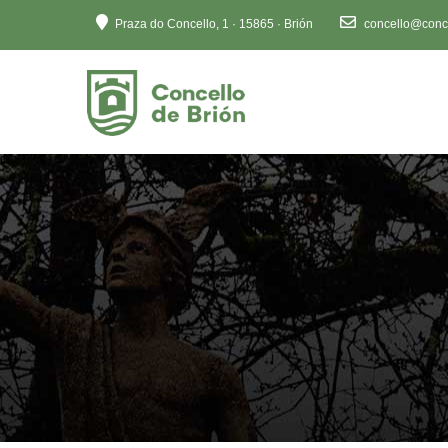
Ten
Praza do Concello, 1 · 15865 · Brión
concello@conce
en
conta
que
este
sitio
web
inclúe
un
sistema
de
accesibilidade.
Preme
Control-
F11
para
axustar
o