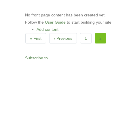
sitio
web
No front page content has been created yet.
ás
Follow the
User Guide
to start building your site.
persoas
Add content
con
Pagination
First
« First
Previous
‹ Previous
Page
1
Current
2
discapacidade
visual
page
page
page
que
Subscribe to
están
a
usar
un
lector
de
pantalla;
Preme
Control-
F10