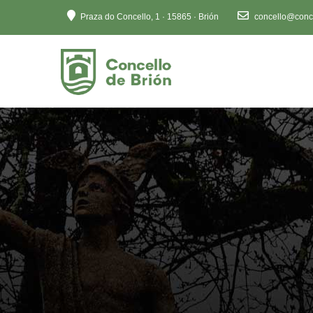
Ten
Praza do Concello, 1 · 15865 · Brión
concello@conce
en
conta
que
este
sitio
web
inclúe
un
sistema
de
accesibilidade.
Preme
Control-
F11
para
axustar
o