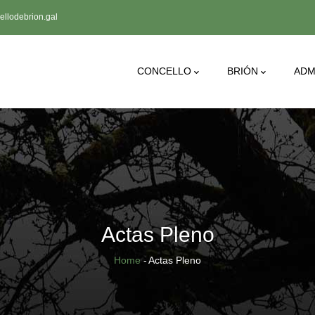
llodebrion.gal
CONCELLO
BRIÓN
ADM
Actas Pleno
Breadcrumb
Home
-
Actas Pleno