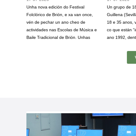
Unha nova edición do Festival
Un grupo de 1
Folclórico de Brión, e xa van once,
Guillena (Sevil
vén de pechar un ano cheo de
18 e 35 anos, v
actividades nas Escolas de Música e
co que están “
Baile Tradicional de Brión. Unhas
ano 1992, dent
iniciativas dirixidas a salvagardar,
viaxe de verán.
promover e difundir o patrimonio
este ano escol
cultural inmaterial brionés, ao tempo
destino e que o
que fomentan a súa difusión entre a
localidades co
veciñanza e o intercambio cultural
Combarro, O Gr
con outra agrupacións, nesta ocasión
de Arousa e qu
coas Cantareiras da Asociación de
Brión, de onde
Amas de Casa de Rois.
un tramo do C