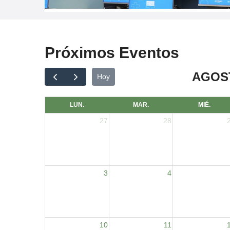
Próximos Eventos
AGOST
Hoy
LUN.
MAR.
MIÉ.
27
28
3
4
10
11