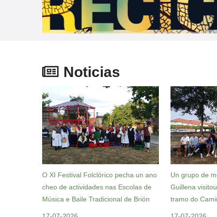
Noticias
O XI Festival Folclórico pecha un ano
Un grupo de m
cheo de actividades nas Escolas de
Guillena visito
Música e Baile Tradicional de Brión
tramo do Cami
17-07-2026
17-07-2026