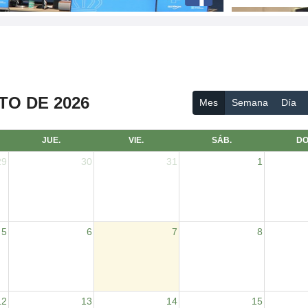
O DE 2026
Mes
Semana
Día
JUE.
VIE.
SÁB.
DO
29
30
31
1
5
6
7
8
12
13
14
15