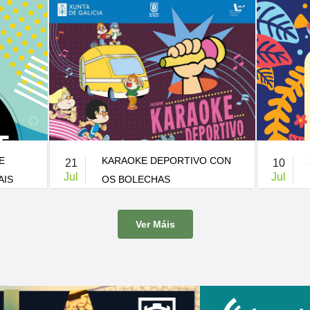
KARAOKE DEPORTIVO CON
XI FESTIVAL FOLCLÓ
10
Jul
OS BOLECHAS
BRIÓN
-
Patio do CEIP de Pedrouzos
21:00 h.
-
Carballeira de Santa Mini
Ver Máis
has visitan Brión co seu Karaoke
A Carballeira de Santa Minia acoll
nova edición do Festival Folclórico