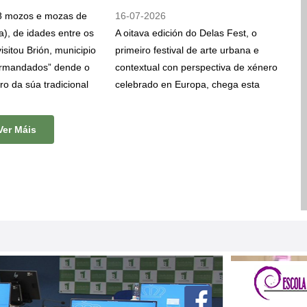
8 mozos e mozas de
16-07-2026
la), de idades entre os
A oitava edición do Delas Fest, o
isitou Brión, municipio
primeiro festival de arte urbana e
irmandados” dende o
contextual con perspectiva de xénero
ro da súa tradicional
celebrado en Europa, chega esta
 Unha iniciativa que
semana a Brión. Diana Rodeiro
leu Galicia como
“
Nana
”, artista urbana, ilustradora e
Ver Máis
s levou a visitar
educadora artística, pintará un mural
mo Pontevedra,
na piscina municipal de Brión entre o
ove, Sanxenxo, Illa
17 e o 23 de xullo.
e hoxe os levou ata
 saíron para completar
amiño de Santiago.