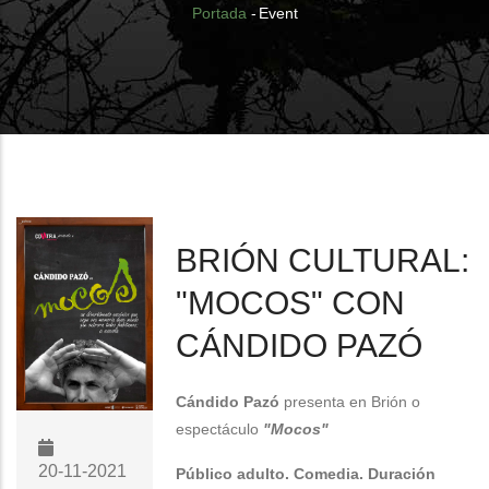
Breadcrumb
Portada
-
Event
BRIÓN CULTURAL:
"MOCOS" CON
CÁNDIDO PAZÓ
Cándido Pazó
presenta en Brión
o
espectáculo
"Mocos"
20-11-2021
Público adulto. Comedia. Duración