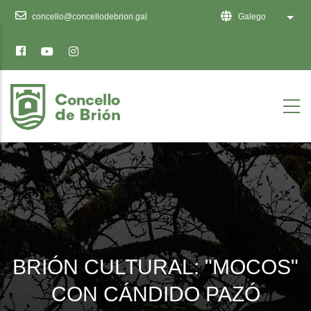
Ten
concello@concellodebrion.gal
Galego
List 
en
conta
que
este
sitio
web
inclúe
un
sistema
de
accesibilidade.
BRIÓN CULTURAL: "MOCOS"
CON CÁNDIDO PAZÓ