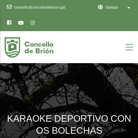
Ten
concello@concellodebrion.gal
Galego
List 
en
conta
que
este
sitio
web
inclúe
un
sistema
de
accesibilidade.
KARAOKE DEPORTIVO CON
OS BOLECHAS