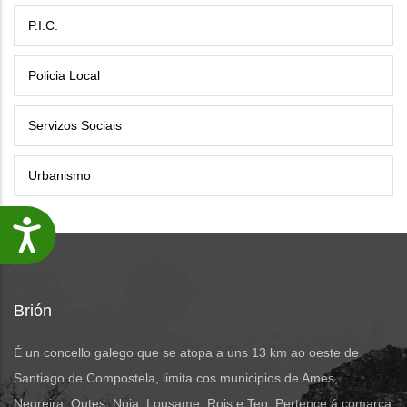
P.I.C.
Policia Local
Servizos Sociais
Urbanismo
Accesibilidade
Brión
É un concello galego que se atopa a uns 13 km ao oeste de
Santiago de Compostela, limita cos municipios de Ames,
Negreira, Outes, Noia, Lousame, Rois e Teo. Pertence á comarca