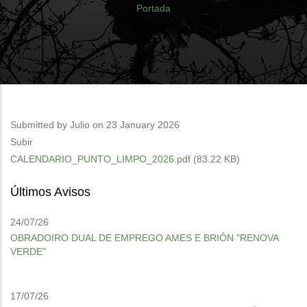
Breadcrumb
Portada
Submitted by
Julio
on 23 January 2026
Subir
CALENDARIO_PUNTO_LIMPO_2026.pdf
(83.22 KB)
Últimos Avisos
24/07/26
OBRADOIRO DUAL DE EMPREGO AMES E BRIÓN "RENOVA
VERDE"
17/07/26