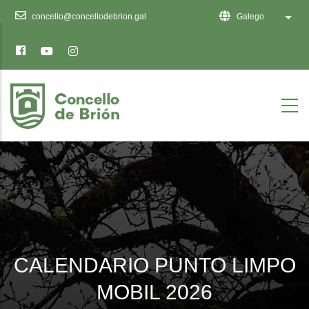
Ten
concello@concellodebrion.gal
Galego
List 
en
conta
que
este
sitio
web
inclúe
un
sistema
de
accesibilidade.
CALENDARIO PUNTO LIMPO
MOBIL 2026