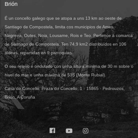
Brión
É un concello galego que se atopa a uns 13 km ao oeste de
Santiago de Compostela, limita cos municipios de Ames,
Negreira, Outes, Noia, Lousame, Rois e Teo. Pertence á comarca
de Santiago de Compostela. Ten 74,9 km2 distribuídos en 106
aldeas, repartidas en 9 parroquias.
O seu relevo é ondulado con unha altura mínima de 30 m sobre o
nivel do mar e unha máxima de 535 (Monte Rubial).
Casa do Concello: Praza do Concello, 1 · 15865 · Pedrouzos,
Brión, A Coruña