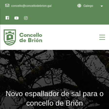
Ten
concello@concellodebrion.gal
Galego
List 
en
conta
que
este
sitio
web
inclúe
un
sistema
de
accesibilidade.
Novo espallador de sal para o
concello de Brión