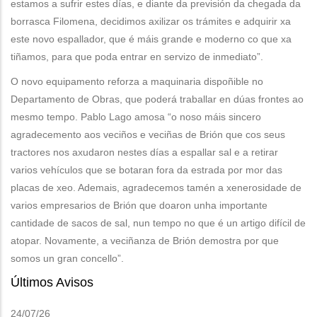
estamos a sufrir estes días, e diante da previsión da chegada da
borrasca Filomena, decidimos axilizar os trámites e adquirir xa
este novo espallador, que é máis grande e moderno co que xa
tiñamos, para que poda entrar en servizo de inmediato”.
O novo equipamento reforza a maquinaria dispoñible no
Departamento de Obras, que poderá traballar en dúas frontes ao
mesmo tempo. Pablo Lago amosa “o noso máis sincero
agradecemento aos veciños e veciñas de Brión que cos seus
tractores nos axudaron nestes días a espallar sal e a retirar
varios vehículos que se botaran fora da estrada por mor das
placas de xeo. Ademais, agradecemos tamén a xenerosidade de
varios empresarios de Brión que doaron unha importante
cantidade de sacos de sal, nun tempo no que é un artigo difícil de
atopar. Novamente, a veciñanza de Brión demostra por que
somos un gran concello”.
Últimos Avisos
24/07/26