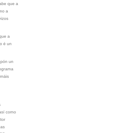
sabe que a
omo a
vizos
 que a
o é un
upón un
rograma
 máis
s
 así como
tor
 as