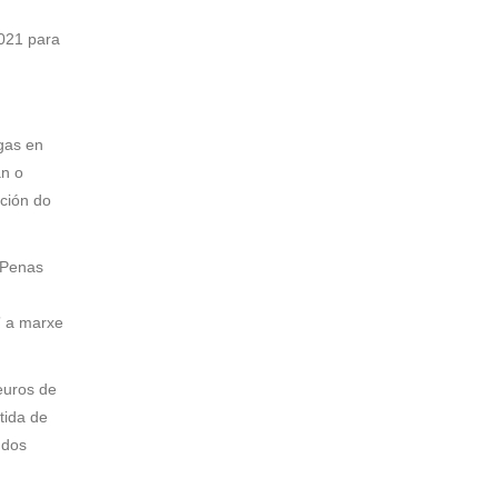
2021 para
gas en
an o
ción do
 Penas
” a marxe
euros de
tida de
 dos