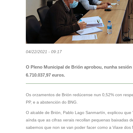
para
abrir
un
menú
de
accesibilidade.
04/22/2021 - 09:17
O Pleno Municipal de Brión aprobou, nunha sesión 
6.710.037,97 euros.
Os orzamentos de Brión redúcense nun 0,52% con respec
PP, e a abstención do BNG.
O alcalde de Brión, Pablo Lago Sanmartín, explicou que 
aínda que as cifras xerais recollan pequenas baixadas 
sabemos que non se van poder facer como a Viaxe dos M