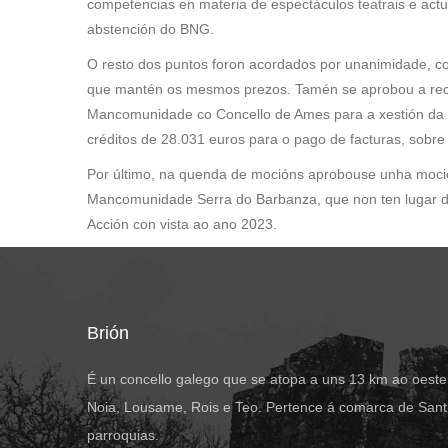
competencias en materia de espectáculos teatrais e actu
abstención do BNG.
O resto dos puntos foron acordados por unanimidade, com
que mantén os mesmos prezos. Tamén se aprobou a rectif
Mancomunidade co Concello de Ames para a xestión da 
créditos de 28.031 euros para o pago de facturas, sobr
Por último, na quenda de mocións aprobouse unha moc
Mancomunidade Serra do Barbanza, que non ten lugar d
Acción con vista ao ano 2023.
Brión
É un concello galego que se atopa a uns 13 km ao oeste
Noia, Lousame, Rois e Teo. Pertence á comarca de Santi
parroquias.