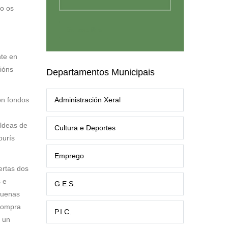
mo os
nte en
ións
Departamentos Municipais
on fondos
Administración Xeral
aldeas de
Cultura e Deportes
ourís
Emprego
ertas dos
 e
G.E.S.
quenas
compra
P.I.C.
e un