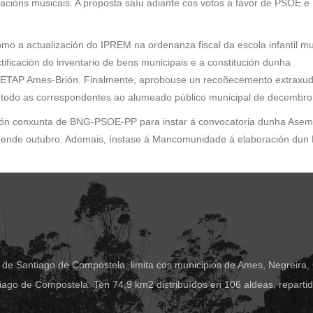
acións musicais. A proposta saíu adiante cos votos a favor de PSOE e
o a actualización do IPREM na ordenanza fiscal da escola infantil mu
icación do inventario de bens municipais e a constitución dunha
ETAP Ames-Brión. Finalmente, aprobouse un recoñecemento extraxudi
e todo as correspondentes ao alumeado público municipal de decembro
ión conxunta de BNG-PSOE-PP para instar á convocatoria dunha Asem
ende outubro. Ademais, ínstase á Mancomunidade á elaboración dun 
 de Santiago de Compostela, limita cos municipios de Ames, Negreira,
ago de Compostela. Ten 74,9 km2 distribuídos en 106 aldeas, reparti