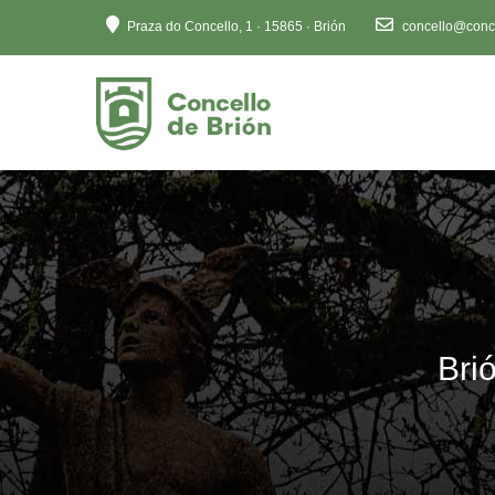
Ten
Praza do Concello, 1 · 15865 · Brión
concello@conce
en
conta
que
este
sitio
web
inclúe
un
sistema
de
accesibilidade.
Preme
Bri
Control-
F11
para
axustar
o