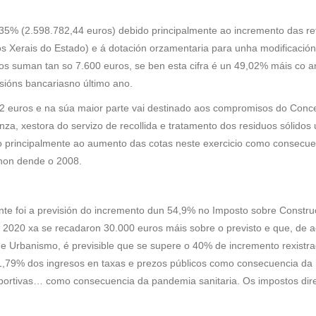
,35% (2.598.782,44 euros) debido principalmente ao incremento das re
s Xerais do Estado) e á dotación orzamentaria para unha modificació
iros suman tan so 7.600 euros, se ben esta cifra é un 49,02% máis co 
ións bancariasno último ano.
62 euros e na súa maior parte vai destinado aos compromisos do Conce
 xestora do servizo de recollida e tratamento dos residuos sólidos 
o principalmente ao aumento das cotas neste exercicio como consecu
anon dende o 2008.
nte foi a previsión do incremento dun 54,9% no Imposto sobre Constru
no 2020 xa se recadaron 30.000 euros máis sobre o previsto e que, de 
e Urbanismo, é previsible que se supere o 40% de incremento rexistr
o 1,79% dos ingresos en taxas e prezos públicos como consecuencia da
deportivas… como consecuencia da pandemia sanitaria. Os impostos dire