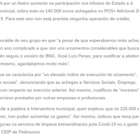
 por un lixeiro aumento na participación nos tributos do Estado e á
ovincial, sobre todo os 140.000 euros achegados no POS+ Adicional 
-19. Para este ano non está prevista ningunha operación de crédito.
o favorable do seu grupo en que “a pesar de que esperabamos máis ache
 nun ano complicado e que son uns orzamentos considerables que busc
én seguiu o voceiro do BNG, Xosé Luís Penas, para xustificar a absten
o mesmo, agardabamos moito máis”.
que se caracteriza por “un elevado índice de execución do orzamento”,
os sociais”, denunciando que as achegas a Servizos Sociais, Emprego,
n respecto ao exercicio anterior. Así mesmo, cualificou de “excesivo
ervizos prestados por outras empresas e profesionais.
ulle a palabra á Interventora municipal, quen explicou que os 226.000 
son, non poden aumentar os gastos”. Así mesmo, indicou que nesa par
iguran os servizos de limpeza extraordinarios pola Covid-19 ou o gasto
o CEIP de Pedrouzos.