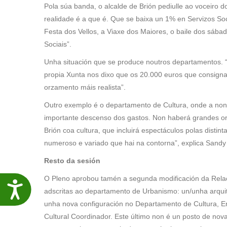
Pola súa banda, o alcalde de Brión pediulle ao voceiro 
realidade é a que é. Que se baixa un 1% en Servizos So
Festa dos Vellos, a Viaxe dos Maiores, o baile dos sábad
Sociais”.
Unha situación que se produce noutros departamentos. “N
propia Xunta nos dixo que os 20.000 euros que consign
orzamento máis realista”.
Outro exemplo é o departamento de Cultura, onde a non 
importante descenso dos gastos. Non haberá grandes or
Brión coa cultura, que incluirá espectáculos polas distin
numeroso e variado que hai na contorna”, explica Sandy C
Resto da sesión
O Pleno aprobou tamén a segunda modificación da Relac
Accesibilidade
adscritas ao departamento de Urbanismo: un/unha arquitec
unha nova configuración no Departamento de Cultura, En
Cultural Coordinador. Este último non é un posto de nov