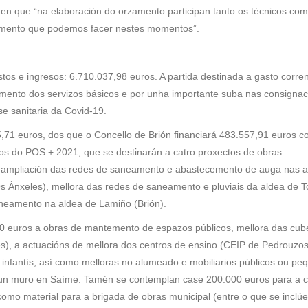
pé en que “na elaboración do orzamento participan tanto os técnicos co
zamento que podemos facer nestes momentos”.
os e ingresos: 6.710.037,98 euros. A partida destinada a gasto corre
mento dos servizos básicos e por unha importante suba nas consignac
se sanitaria da Covid-19.
,71 euros, dos que o Concello de Brión financiará 483.557,91 euros c
os do POS + 2021, que se destinarán a catro proxectos de obras:
), ampliación das redes de saneamento e abastecemento de auga nas 
 Ánxeles), mellora das redes de saneamento e pluviais da aldea de T
neamento na aldea de Lamiño (Brión).
00 euros a obras de mantemento de espazos públicos, mellora das cub
es), a actuacións de mellora dos centros de ensino (CEIP de Pedrouzos
infantís, así como melloras no alumeado e mobiliarios públicos ou pe
un muro en Saíme. Tamén se contemplan case 200.000 euros para a 
como material para a brigada de obras municipal (entre o que se inclú