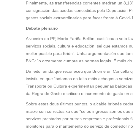
Finalmente, as transferencias correntes medran un 8,13%
consignación das axudas concedidas pola Deputación Pr
gastos sociais extraordinarios para facer fronte á Covid
Debate plenario
A voceira do PP, María Fariña Bellón, xustificou o vot
servizos sociais, cultura e educación, sei que estamos
mellor posible para Brión”. Unha argumentación que tam
BNG: “o orzamento cumpre as normas legais. É máis d
De feito, aínda que recoñeceu que Brión é un Concello 
insistiu en que “botamos en falta máis achegas a serviz
Transporte ou Cultura experimentan pequenas baixadas co
da Regra de Gasto e criticou o incremento do gasto en s
Sobre estes dous últimos puntos, o alcalde brionés cede
marxe son correctos xa que “se os ingresos son os que 
servizos prestados por outras empresas e profesionais f
monitores para o mantemento do servizo de comedor n