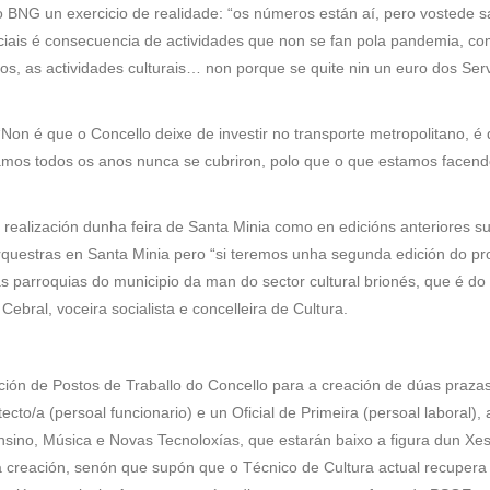
do BNG un exercicio de realidade: “os números están aí, pero vostede 
ciais é consecuencia de actividades que non se fan pola pandemia, c
os, as actividades culturais… non porque se quite nin un euro dos Ser
on é que o Concello deixe de investir no transporte metropolitano, é
amos todos os anos nunca se cubriron, polo que o que estamos facend
realización dunha feira de Santa Minia como en edicións anteriores s
questras en Santa Minia pero “si teremos unha segunda edición do p
tas parroquias do municipio da man do sector cultural brionés, que é do
ebral, voceira socialista e concelleira de Cultura.
ión de Postos de Traballo do Concello para a creación de dúas praza
to/a (persoal funcionario) e un Oficial de Primeira (persoal laboral),
sino, Música e Novas Tecnoloxías, que estarán baixo a figura dun Xes
a creación, senón que supón que o Técnico de Cultura actual recupera