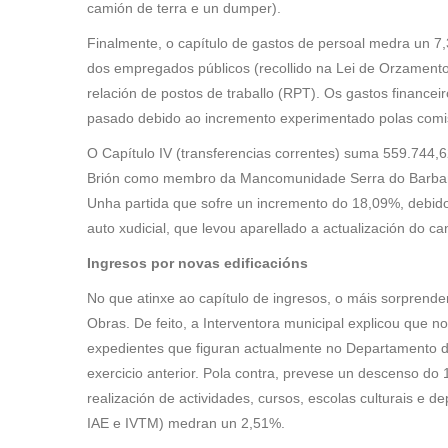
camión de terra e un dumper).
Finalmente, o capítulo de gastos de persoal medra un 7
dos empregados públicos (recollido na Lei de Orzamento
relación de postos de traballo (RPT). Os gastos finance
pasado debido ao incremento experimentado polas comis
O Capítulo IV (transferencias correntes) suma 559.744,
Brión como membro da Mancomunidade Serra do Barbanza,
Unha partida que sofre un incremento do 18,09%, debid
auto xudicial, que levou aparellado a actualización do c
Ingresos por novas edificacións
No que atinxe ao capítulo de ingresos, o máis sorprende
Obras. De feito, a Interventora municipal explicou que 
expedientes que figuran actualmente no Departamento d
exercicio anterior. Pola contra, prevese un descenso d
realización de actividades, cursos, escolas culturais e 
IAE e IVTM) medran un 2,51%.