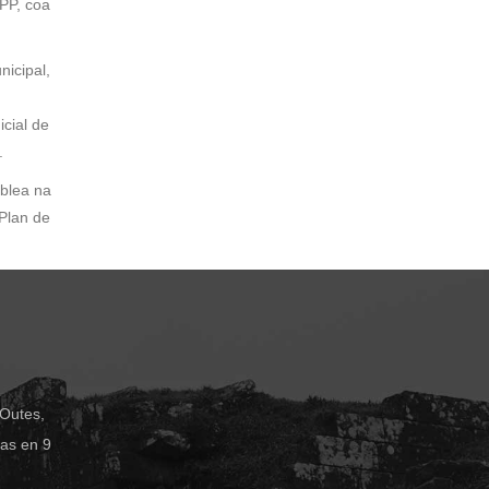
 PP, coa
nicipal,
cial de
.
blea na
Plan de
 Outes,
das en 9