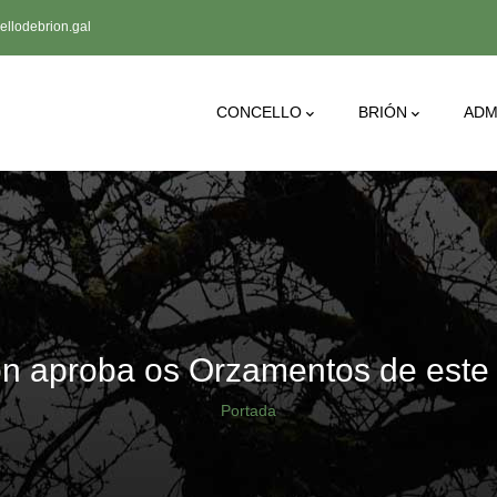
llodebrion.gal
Main
CONCELLO
BRIÓN
ADM
Navigation
ón aproba os Orzamentos de este
Breadcrumb
Portada