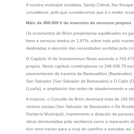
A voceira municipal socialista, Sandy Cebral, fixo finca
concelleiros, polo que consideramos que é o mellor or
Máis de 400.000 € de inversión de recursos propios
Os orzamentos de Brión preséntanse equilibrados en gast
bens e servizos medra un 1,67%, sobre todo polo mante
destinadas á atención das necesidades xurdidas pola cri
O Capítulo VI de Investimentos Reais ascende a 763.475
propios. Neste capítulo contémplanse os 248.698,79 eur
pavimentación da travesía de Bastavaliños (Bastavales
San Salvador (San Salvador de Bastavales) e O Cabo (Os
(Luaña), e ampliación das redes de abastecemento e sa
A maiores, o Concello de Brión destinará máis de 165.0
centros sociais (San Salvador de Bastavales e Os Ánxel
Gardería Municipal), mantemento e dotación de parques 
obras demandadas pola veciñanza como a reparación d
dun novo tractor para a roza de camiños e estradas así 