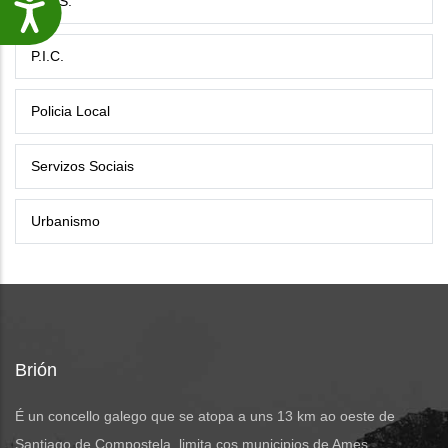
G.E.S.
Accesibilidade
P.I.C.
Policia Local
Servizos Sociais
Urbanismo
Brión
É un concello galego que se atopa a uns 13 km ao oeste de
Santiago de Compostela, limita cos municipios de Ames,