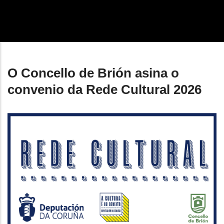
enlaces
de
ayuda
a
O Concello de Brión asina o
la
convenio da Rede Cultural 2026
navegación