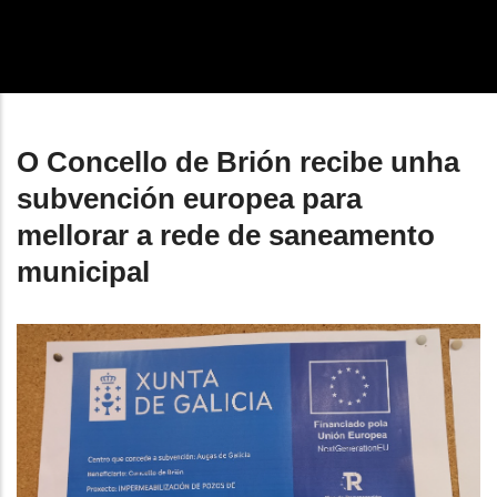
enlaces
de
ayuda
a
O Concello de Brión recibe unha
la
subvención europea para
navegación
mellorar a rede de saneamento
municipal