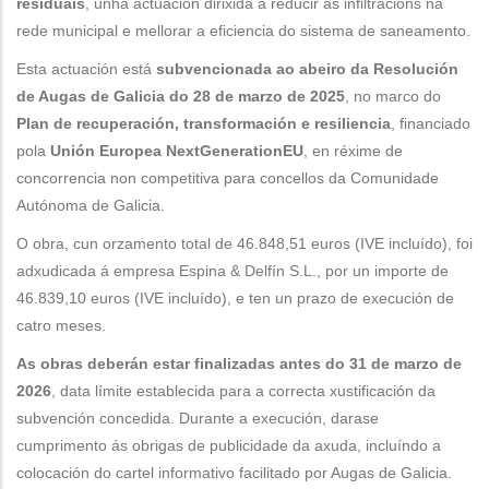
residuais
, unha actuación dirixida a reducir as infiltracións na
rede municipal e mellorar a eficiencia do sistema de saneamento.
Esta actuación está
subvencionada ao abeiro da Resolución
de Augas de Galicia do 28 de marzo de 2025
, no marco do
Plan de recuperación, transformación e resiliencia
, financiado
pola
Unión Europea NextGenerationEU
, en réxime de
concorrencia non competitiva para concellos da Comunidade
Autónoma de Galicia.
O obra, cun orzamento total de 46.848,51 euros (IVE incluído), foi
adxudicada á empresa Espina & Delfín S.L., por un importe de
46.839,10 euros (IVE incluído), e ten un prazo de execución de
catro meses.
As obras deberán estar finalizadas antes do 31 de marzo de
2026
, data límite establecida para a correcta xustificación da
subvención concedida. Durante a execución, darase
cumprimento ás obrigas de publicidade da axuda, incluíndo a
colocación do cartel informativo facilitado por Augas de Galicia.