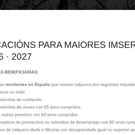
ACIÓNS PARA MAIORES IMSE
6 · 2027
S BENEFICIARIAS:
oas
residentes en España
que reúnan calquera dos seguintes requisit
 anos ou máis
sionista de xubilación
nsionista de viuvez con 55 anos cumpridos
ir outras pensións con 60 anos cumpridos
rceptora de prestacións ou subsidios de desemprego con 60 anos cum
es de calquera idade e fillos/as con discapacidade igual ou superior a