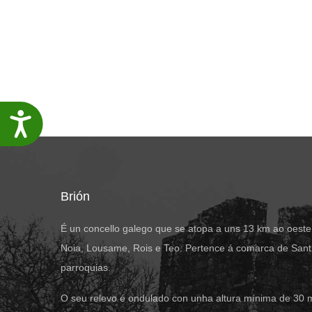
Accesibilidade
Brión
É un concello galego que se atopa a uns 13 km ao oeste
Noia, Lousame, Rois e Teo. Pertence á comarca de Santi
parroquias.
O seu relevo é ondulado con unha altura mínima de 30 