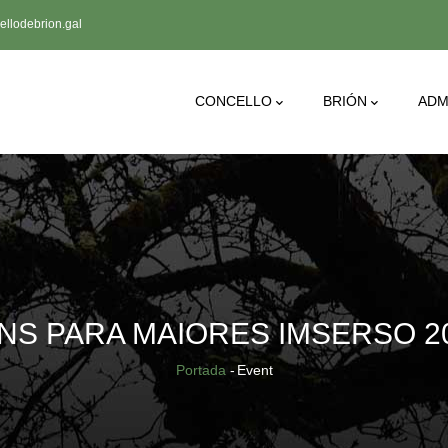
llodebrion.gal
Main
CONCELLO
BRIÓN
ADM
Navigation
NS PARA MAIORES IMSERSO 202
Breadcrumb
Portada
-
Event