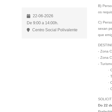
para
B) Perso
abrir
os requi
22-06-2026
un
C) Pers
De 9:00 a 14:00h.
menú
sexan pe
de
Centro Social Polivalente
que emi
accesibilidade.
DESTIN
- Zona C
- Zona C
- Turism
· Circu
· Turi
· Capit
· Cidad
SOLICI
Do 22 de
Preferib