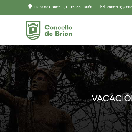
Ten
Praza do Concello, 1 · 15865 · Brión
concello@conce
en
conta
que
este
sitio
web
inclúe
un
sistema
de
accesibilidade.
Preme
VACACIÓ
Control-
F11
para
axustar
o