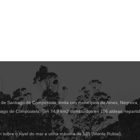
 de Santiago de Compostela, limita cos municipios de Ames, Negreira,
ago de Compostela. Ten 74,9 km2 distribuídos en 106 aldeas, reparti
m sobre o nivel do mar e unha máxima de 535 (Monte Rubial).