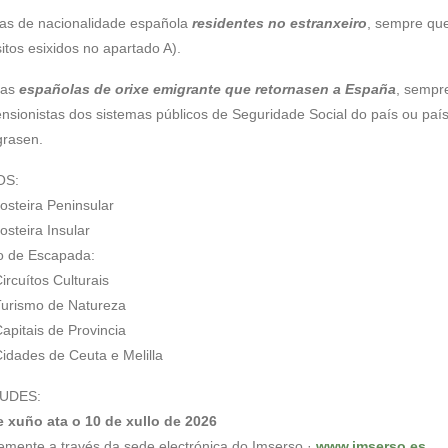
as de nacionalidade española
residentes no estranxeiro
, sempre qu
sitos esixidos no apartado A).
oas
españolas de orixe emigrante que retornasen a España
, sempr
nsionistas dos sistemas públicos de Seguridade Social do país ou paí
grasen.
OS:
osteira Peninsular
osteira Insular
o de Escapada:
ítos Culturais
smo de Natureza
ais de Provincia
es de Ceuta e Melilla
TUDES:
 xuño ata o 10 de xullo de 2026
lemente a través da sede electrónica do Imserso ·
www.imserso.es