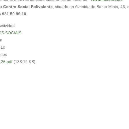
no
Centro Social Polivalente
, situado na Avenida de Santa Minia, 46, c
o
981 50 99 10
.
Actividad
OS SOCIAIS
in
-10
tos
_26.pdf
(138.12 KB)