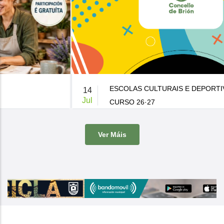
ESCOLAS CULTURAIS E DEPORTIVAS MUNICIPAIS
14
Jul
CURSO 26·27
De 9:00 a 14:00h.
-
Casa da Cultura
Ver Máis
O Concello de Brion ven de publicar a súa oferta de actividades
culturais e d