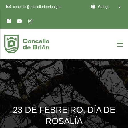
Ten
concello@concellodebrion.gal
Galego
List 
en
conta
que
este
sitio
web
inclúe
un
sistema
de
accesibilidade.
23 DE FEBREIRO, DÍA DE
ROSALÍA