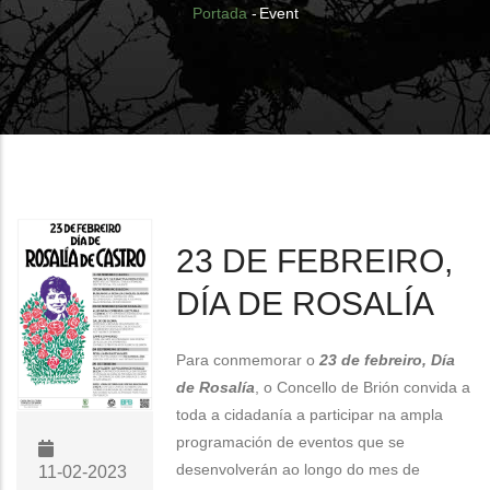
Breadcrumb
Portada
-
Event
23 DE FEBREIRO,
DÍA DE ROSALÍA
Para conmemorar o
23 de febreiro, Día
de Rosalía
, o Concello de Brión convida a
toda a cidadanía a participar na ampla
programación de eventos que se
desenvolverán ao longo do mes de
11-02-2023