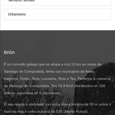
Servizos Sociais
Urbanismo
Brión
É un concello galego que se atopa a uns 13 km ao oeste de
Santiago de Compostela, limita cos municipios de Ames,
Negreira, Outes, Noia, Lousame, Rois e Teo. Pertence á comarca
de Santiago de Compostela. Ten 74,9 km2 distribuídos en 106
aldeas, repartidas en 9 parroquias.
O seu relevo é ondulado con unha altura mínima de 30 m sobre o
nivel do mar e unha máxima de 535 (Monte Rubial).