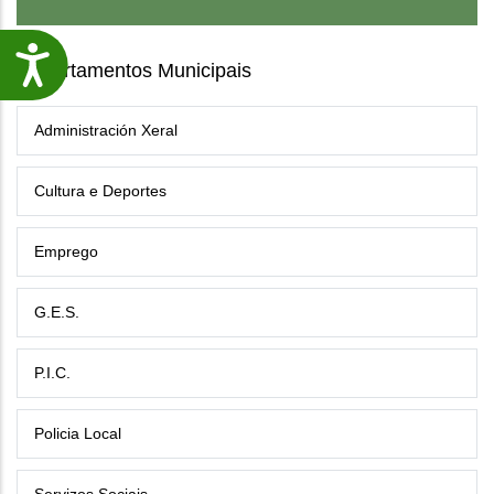
Accesibilidade
Departamentos Municipais
Administración Xeral
Cultura e Deportes
Emprego
G.E.S.
P.I.C.
Policia Local