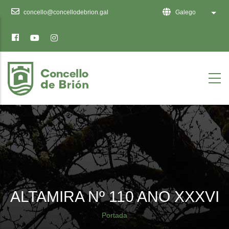
Ten
concello@concellodebrion.gal
Galego
List 
en
conta
que
este
sitio
web
inclúe
un
sistema
de
accesibilidade.
ALTAMIRA Nº 110 ANO XXXVI
Breadcrumb
Portada