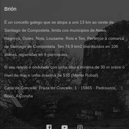
Brión
É un concello galego que se atopa a uns 13 km ao oeste de
Santiago de Compostela, limita cos municipios de Ames,
Negreira, Outes, Noia, Lousame, Rois e Teo. Pertence á comarca
de Santiago de Compostela. Ten 74,9 km2 distribuídos en 106
aldeas, repartidas en 9 parroquias.
O seu relevo é ondulado con unha altura mínima de 30 m sobre o
nivel do mar e unha máxima de 535 (Monte Rubial).
Casa do Concello: Praza do Concello, 1 · 15865 · Pedrouzos,
Brión, A Coruña