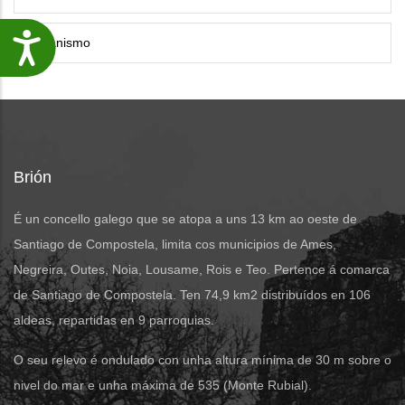
Urbanismo
Accesibilidade
Brión
É un concello galego que se atopa a uns 13 km ao oeste de
Santiago de Compostela, limita cos municipios de Ames,
Negreira, Outes, Noia, Lousame, Rois e Teo. Pertence á comarca
de Santiago de Compostela. Ten 74,9 km2 distribuídos en 106
aldeas, repartidas en 9 parroquias.
O seu relevo é ondulado con unha altura mínima de 30 m sobre o
nivel do mar e unha máxima de 535 (Monte Rubial).