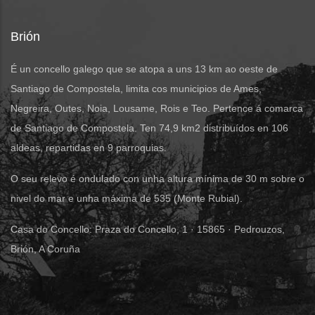
Brión
É un concello galego que se atopa a uns 13 km ao oeste de
Santiago de Compostela, limita cos municipios de Ames,
Negreira, Outes, Noia, Lousame, Rois e Teo. Pertence á comarca
de Santiago de Compostela. Ten 74,9 km2 distribuídos en 106
aldeas, repartidas en 9 parroquias.
O seu relevo é ondulado con unha altura mínima de 30 m sobre o
nivel do mar e unha máxima de 535 (Monte Rubial).
Casa do Concello: Praza do Concello, 1 · 15865 · Pedrouzos,
Brión, A Coruña