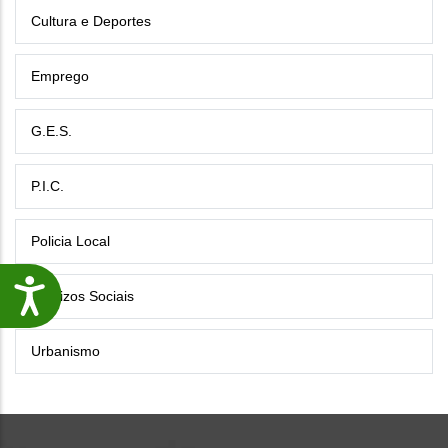
Cultura e Deportes
Emprego
G.E.S.
P.I.C.
Policia Local
Accesibilidade
Servizos Sociais
Urbanismo