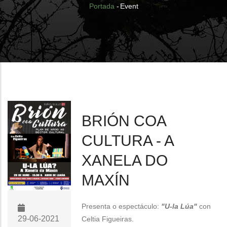
Breadcrumb
Portada
-
Event
BRIÓN COA
CULTURA - A
XANELA DO
MAXÍN
Presenta o espectáculo:
"U-la Lúa"
con
29-06-2021
Celtia Figueiras.