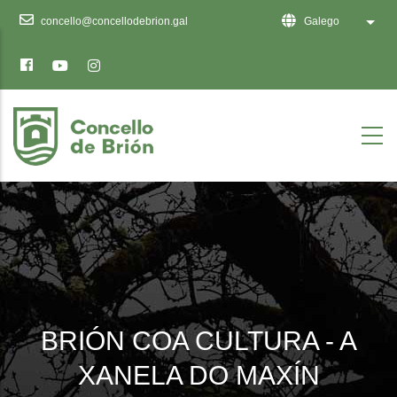
Ten
concello@concellodebrion.gal
Galego
List 
en
conta
que
este
sitio
web
inclúe
un
sistema
de
accesibilidade.
BRIÓN COA CULTURA - A
XANELA DO MAXÍN