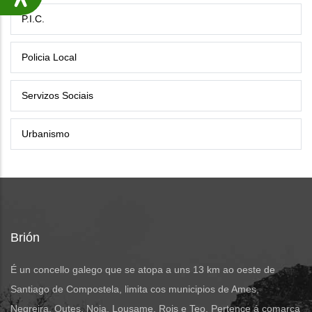
P.I.C.
Policia Local
Servizos Sociais
Urbanismo
Brión
É un concello galego que se atopa a uns 13 km ao oeste de
Santiago de Compostela, limita cos municipios de Ames,
Negreira, Outes, Noia, Lousame, Rois e Teo. Pertence á comarca