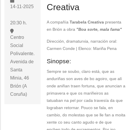
Creativa
14-11-2025
A compañía
Tarabela Creativa
presenta
20:30 h.
en Brión a obra
"Boa sorte, mala fama"
Centro
Dirección, dramaturxia, narración oral:
Social
Carmen Conde | Elenco: Mariña Pena
Polivalente.
Sinopse:
Avenida de
Santa
Sempre se soubo, claro está, que as
Minia, 46
anduriñas son aves de bo agoiro, que alí
onde aniñan traen fortuna, que anuncian a
Brión (A
primavera e que os mariñeiros as
Coruña)
tatuaban na pel por cada travesía da que
lograban retornar. Pouco se fala, en
cambio, do molestas que se lle fan a moita
xente co seu canto agudo e de que
enchen todo de excrementos. Por iso