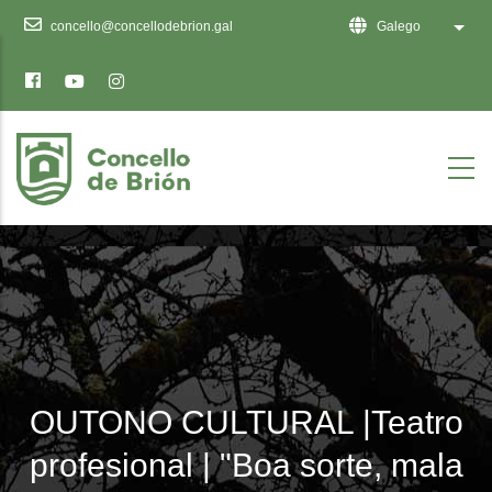
Ten
concello@concellodebrion.gal
Galego
List 
en
conta
que
este
sitio
web
inclúe
un
sistema
de
accesibilidade.
OUTONO CULTURAL |Teatro
profesional | "Boa sorte, mala