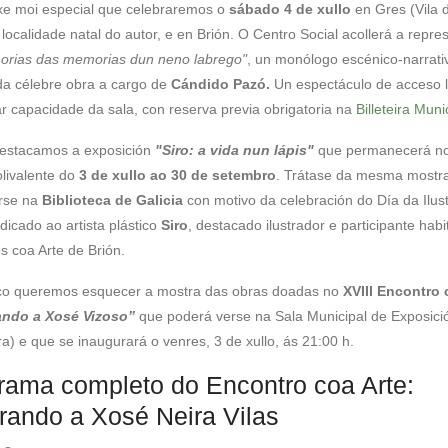
e moi especial que celebraremos o
sábado 4 de xullo
en Gres (Vila 
 localidade natal do autor, e en Brión. O Centro Social acollerá a repre
rias das memorias dun neno labrego"
, un monólogo escénico-narrati
da célebre obra a cargo de
Cándido Pazó.
Un espectáculo de acceso li
r capacidade da sala, con reserva previa obrigatoria na
Billeteira Muni
estacamos a exposición
"Siro: a vida nun lápis"
que permanecerá no
olivalente do
3 de xullo ao 30 de setembro
. Trátase da mesma mostr
rse na
Biblioteca de Galicia
con motivo da celebración do Día da Ilus
dicado ao artista plástico
Siro
, destacado ilustrador e participante habi
s coa Arte de Brión.
o queremos esquecer a mostra
das obras doadas no
XVIII Encontro 
ndo a Xosé Vizoso”
que poderá verse na Sala Municipal de Exposici
ra) e que se inaugurará o venres, 3 de xullo, ás 21:00 h.
rama completo do Encontro coa Arte:
rando a Xosé Neira Vilas