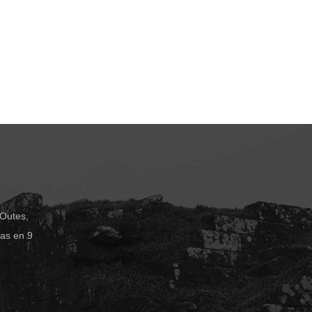
 Outes,
das en 9