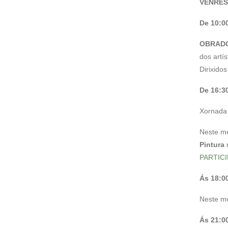
VENRES
De 10:00
O
BRADO
dos artí
Dirixidos
De 16:30
Xornada 
Neste m
Pintura
r
PARTIC
Ás 18:0
Neste m
Ás 21:0