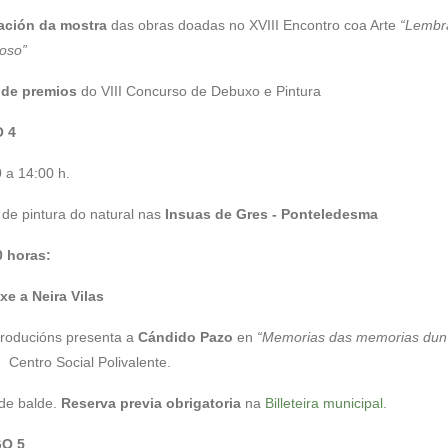
ación da mostra
das obras doadas no XVIII Encontro coa Arte
“Lembr
oso”
 de premios
do VIII Concurso de Debuxo e Pintura
 4
 a 14:00 h.
de pintura do natural nas
Insuas de Gres - Ponteledesma
0 horas:
e a Neira Vilas
roducións presenta a
Cándido Pazo
en
“Memorias das memorias dun
. Centro Social Polivalente.
de balde.
Reserva previa obrigatoria
na
Billeteira municipal
.
O 5