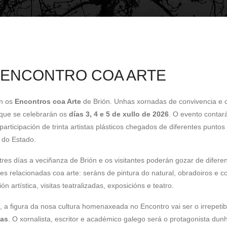
 ENCONTRO COA ARTE
n os
Encontros coa Arte
de Brión. Unhas xornadas de convivencia e 
a que se celebrarán os
días 3, 4 e 5 de xullo de 2026
. O evento contar
articipación de trinta artistas plásticos chegados de diferentes puntos
e do Estado.
tres días a veciñanza de Brión e os visitantes poderán gozar de difere
des relacionadas coa arte: seráns de pintura do natural, obradoiros e 
ón artística, visitas teatralizadas, exposicións e teatro.
, a figura da nosa cultura homenaxeada no Encontro vai ser o irrepetib
las
. O xornalista, escritor e académico galego será o protagonista dun