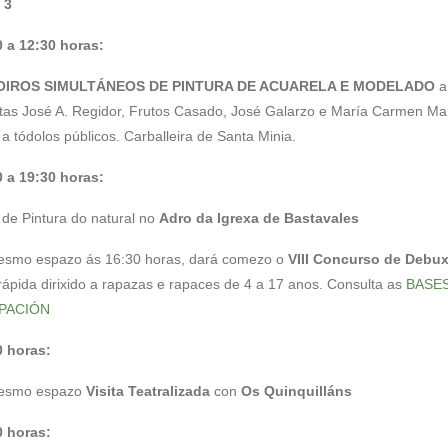
 3
 a 12:30 horas:
IROS SIMULTÁNEOS DE PINTURA DE ACUARELA E MODELADO
a
stas José A. Regidor, Frutos Casado, José Galarzo e María Carmen Mar
 a tódolos públicos. Carballeira de Santa Minia.
 a 19:30 horas:
de Pintura do natural no
Adro da Igrexa de Bastavales
esmo espazo ás 16:30 horas, dará comezo o
VIII Concurso de Debux
ápida dirixido a rapazas e rapaces de 4 a 17 anos. Consulta as
BASES
IPACIÓN
0 horas:
esmo espazo
Visita Teatralizada
con
Os Quinquilláns
0 horas: