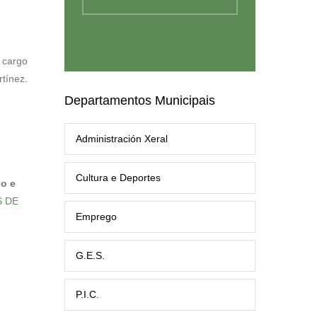
 cargo
tínez.
Departamentos Municipais
Administración Xeral
Cultura e Deportes
o e
 DE
Emprego
G.E.S.
P.I.C.