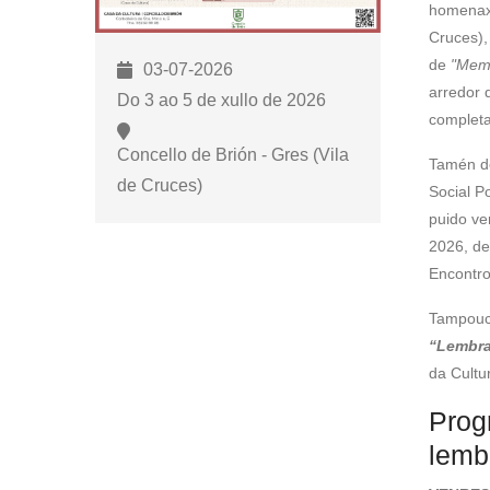
homenax
para
Cruces),
abrir
de
"Memo
03-07-2026
un
arredor 
menú
Do 3 ao 5 de xullo de 2026
completa
de
accesibilidade.
Concello de Brión - Gres (Vila
Tamén d
de Cruces)
Social P
puido ve
2026, de
Encontro
Tampouc
“Lembra
da Cultu
Prog
lemb