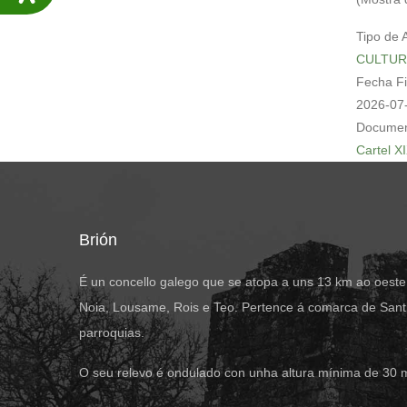
Tipo de 
CULTUR
Fecha F
2026-07
Documen
Cartel X
Brión
É un concello galego que se atopa a uns 13 km ao oeste
Noia, Lousame, Rois e Teo. Pertence á comarca de Santi
parroquias.
O seu relevo é ondulado con unha altura mínima de 30 