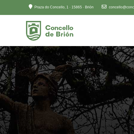
Ten
Praza do Concello, 1 · 15865 · Brión
concello@conce
en
conta
que
este
sitio
web
inclúe
un
sistema
de
accesibilidade.
Preme
Control-
F11
para
axustar
o