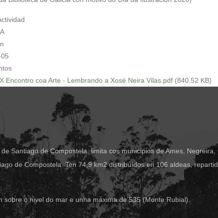
Actividad
A
in
-05
tos
IX Encontro coa Arte - Lembrando a Xosé Neira Vilas.pdf
(840.52 KB)
 de Santiago de Compostela, limita cos municipios de Ames, Negreira,
ago de Compostela. Ten 74,9 km2 distribuídos en 106 aldeas, reparti
m sobre o nivel do mar e unha máxima de 535 (Monte Rubial).