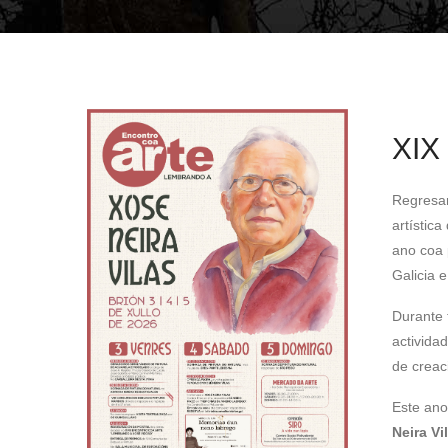
sitio
web
ás
persoas
con
discapacidade
XIX
visual
que
Regresa
están
artístic
a
ano coa p
usar
Galicia 
un
lector
Durante 
de
activida
pantalla;
de creaci
Preme
Este ano
Control-
Neira Vi
F10