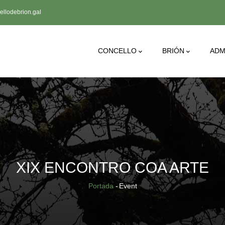
llodebrion.gal
Main
CONCELLO
BRIÓN
ADM
Navigation
XIX ENCONTRO COA ARTE
Breadcrumb
Portada
-
Event