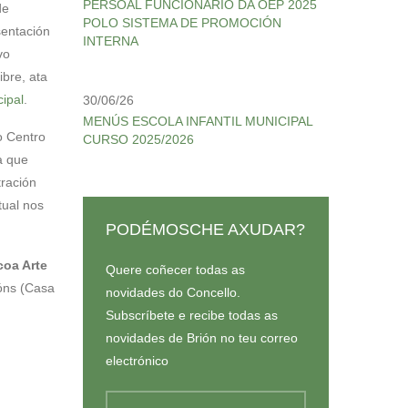
PERSOAL FUNCIONARIO DA OEP 2025
de
POLO SISTEMA DE PROMOCIÓN
sentación
INTERNA
vo
bre, ata
cipal
.
30/06/26
MENÚS ESCOLA INFANTIL MUNICIPAL
 Centro
CURSO 2025/2026
a que
tración
tual nos
PODÉMOSCHE AXUDAR?
coa Arte
Quere coñecer todas as
óns (Casa
novidades do Concello.
Subscríbete e recibe todas as
novidades de Brión no teu correo
electrónico