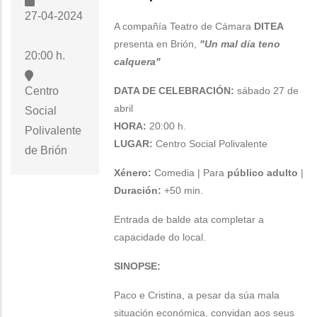
27-04-2024
A compañía Teatro de Cámara
DITEA
presenta en Brión,
"Un mal día teno
20:00 h.
calquera"
DATA DE CELEBRACIÓN:
sábado 27 de
Centro
abril
Social
HORA:
20:00 h.
Polivalente
LUGAR:
Centro Social Polivalente
de Brión
Xénero:
Comedia | Para
público adulto
|
Duración:
+50 min.
Entrada de balde ata completar a
capacidade do local.
SINOPSE:
Paco e Cristina, a pesar da súa mala
situación económica, convidan aos seus