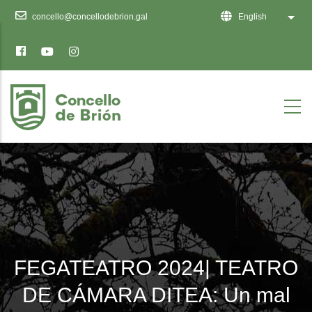
Ten
concello@concellodebrion.gal
English
List 
en
conta
que
este
sitio
web
inclúe
un
sistema
de
accesibilidade.
FEGATEATRO 2024| TEATRO
DE CÁMARA DITEA: Un mal