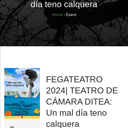
día teno calquera
Breadcrumb
Home
-
Event
FEGATEATRO
2024| TEATRO DE
CÁMARA DITEA:
Un mal día teno
calquera