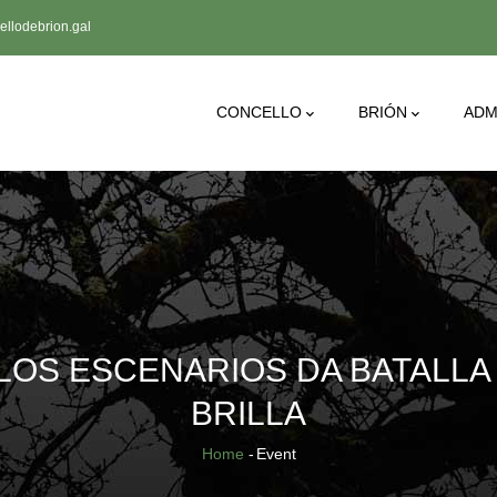
llodebrion.gal
Main
CONCELLO
BRIÓN
ADM
Navigation
LOS ESCENARIOS DA BATALLA D
BRILLA
Breadcrumb
Home
-
Event