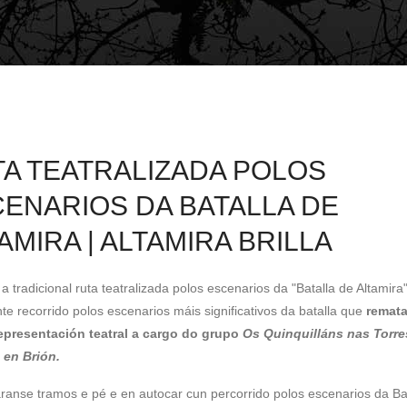
A TEATRALIZADA POLOS
ENARIOS DA BATALLA DE
AMIRA | ALTAMIRA BRILLA
 tradicional ruta teatralizada polos escenarios da "Batalla de Altamira
nte recorrido polos escenarios máis significativos da batalla que
remata
epresentación teatral a cargo do grupo
Os Quinquilláns nas Torre
 en Brión.
anse tramos e pé e en autocar cun percorrido polos escenarios da Ba