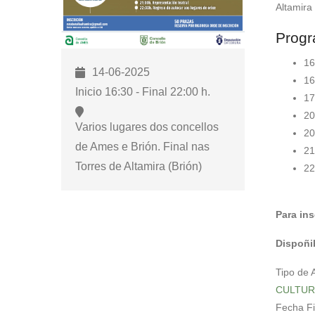
Altamira
para
abrir
Progr
un
16
menú
14-06-2025
16
de
Inicio 16:30 - Final 22:00 h.
17
accesibilidade.
20
Varios lugares dos concellos
20
de Ames e Brión. Final nas
21
Torres de Altamira (Brión)
22
Para ins
Dispoñi
Tipo de 
CULTUR
Fecha F