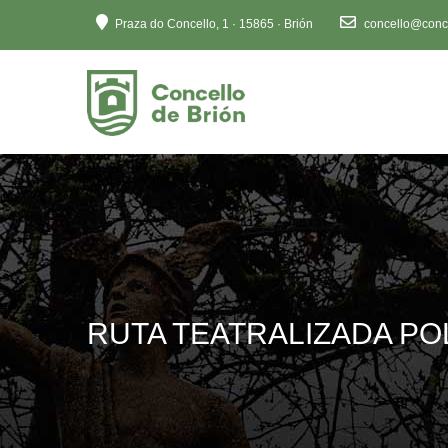
Ten
Praza do Concello, 1 · 15865 · Brión
concello@conce
en
conta
que
este
sitio
web
inclúe
un
sistema
de
accesibilidade.
Preme
RUTA TEATRALIZADA PO
Control-
F11
para
axustar
o