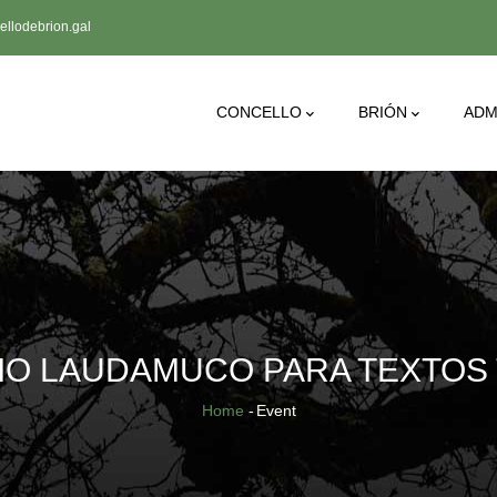
llodebrion.gal
Main
CONCELLO
BRIÓN
ADM
Navigation
MIO LAUDAMUCO PARA TEXTOS
Breadcrumb
Home
-
Event