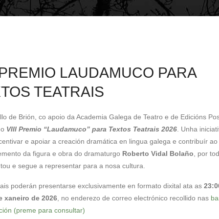
I PREMIO LAUDAMUCO PARA
TOS TEATRAIS
lo de Brión, co apoio da Academia Galega de Teatro e de Edicións Posi
 o
VIII Premio “Laudamuco” para Textos Teatrais 2026
. Unha iniciat
centivar e apoiar a creación dramática en lingua galega e contribuír ao
mento da figura e obra do dramaturgo
Roberto Vidal Bolaño
, por to
tou e segue a representar para a nosa cultura.
nais poderán presentarse exclusivamente en formato dixital ata as
23:0
e xaneiro de 2026
, no enderezo de correo electrónico recollido nas
ba
ación (preme para consultar)