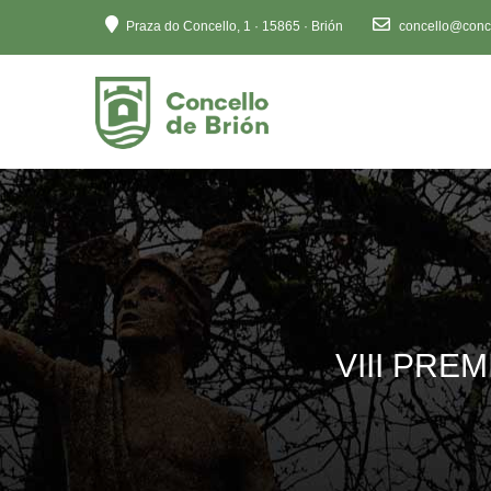
Ten
Praza do Concello, 1 · 15865 · Brión
concello@conce
en
conta
que
este
sitio
web
inclúe
un
sistema
de
accesibilidade.
Preme
VIII PRE
Control-
F11
para
axustar
o