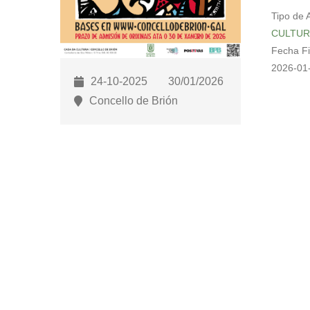
para
Tipo de 
abrir
CULTUR
un
Fecha F
menú
2026-01
de
24-10-2025
30/01/2026
accesibilidade.
Concello de Brión