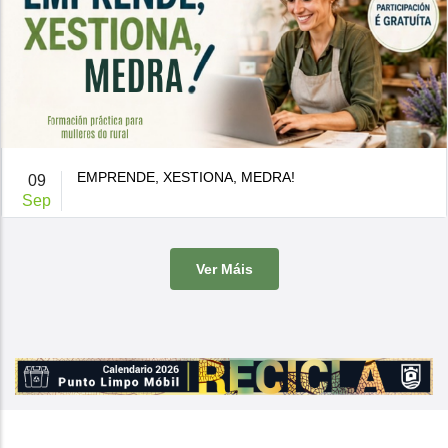
ESCOLAS CULTURAIS E DEPORTIVAS MUNICIPAIS
14
Jul
CURSO 26·27
De 9:00 a 14:00h.
-
Casa da Cultura
Ver Máis
O Concello de Brion ven de publicar a súa oferta de actividades
culturais e d