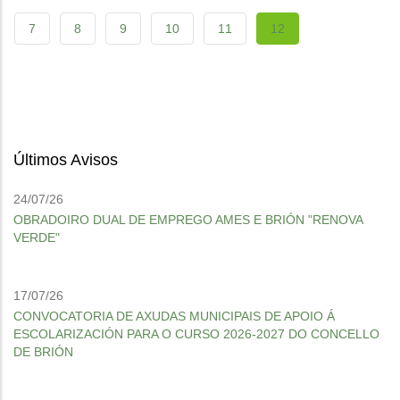
page
page
Páxina
7
Páxina
8
Páxina
9
Páxina
10
Páxina
11
Current
12
page
Últimos Avisos
24/07/26
OBRADOIRO DUAL DE EMPREGO AMES E BRIÓN "RENOVA
VERDE"
17/07/26
CONVOCATORIA DE AXUDAS MUNICIPAIS DE APOIO Á
ESCOLARIZACIÓN PARA O CURSO 2026-2027 DO CONCELLO
DE BRIÓN