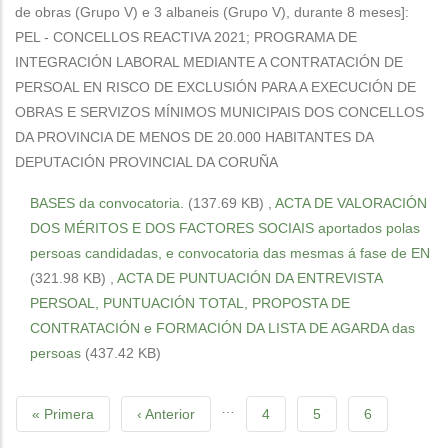
de obras (Grupo V) e 3 albaneis (Grupo V), durante 8 meses]:
PEL - CONCELLOS REACTIVA 2021; PROGRAMA DE
INTEGRACIÓN LABORAL MEDIANTE A CONTRATACIÓN DE
PERSOAL EN RISCO DE EXCLUSIÓN PARA A EXECUCIÓN DE
OBRAS E SERVIZOS MÍNIMOS MUNICIPAIS DOS CONCELLOS
DA PROVINCIA DE MENOS DE 20.000 HABITANTES DA
DEPUTACIÓN PROVINCIAL DA CORUÑA
BASES da convocatoria.
(137.69 KB)
,
ACTA DE VALORACIÓN
DOS MÉRITOS E DOS FACTORES SOCIAIS aportados polas
persoas candidadas, e convocatoria das mesmas á fase de EN
(321.98 KB)
,
ACTA DE PUNTUACIÓN DA ENTREVISTA
PERSOAL, PUNTUACIÓN TOTAL, PROPOSTA DE
CONTRATACIÓN e FORMACIÓN DA LISTA DE AGARDA das
persoas
(437.42 KB)
Pagination
…
First
« Primera
Previous
‹ Anterior
Páxina
4
Páxina
5
Páxina
6