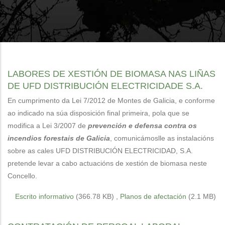
LABORES DE XESTIÓN DE BIOMASA NAS LIÑAS
DE UFD DISTRIBUCIÓN ELECTRICIDADE S.A.
En cumprimento da Lei 7/2012 de Montes de Galicia, e conforme
ao indicado na súa disposición final primeira, pola que se
modifica a Lei 3/2007 de
prevención e defensa contra os
incendios forestais de Galicia
, comunicámoslle as instalacións
sobre as cales UFD DISTRIBUCIÓN ELECTRICIDAD, S.A.
pretende levar a cabo actuacións de xestión de biomasa neste
Concello.
Escrito informativo
(366.78 KB)
,
Planos de afectación
(2.1 MB)