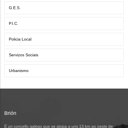
G.E.S.
P.I.C.
Policia Local
Servizos Sociais
Urbanismo
Brión
É un concello galego que se atopa a uns 13 km ao oeste de