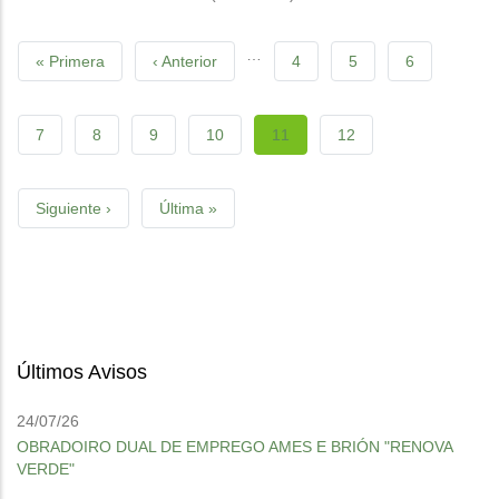
Pagination
…
First
« Primera
Previous
‹ Anterior
Páxina
4
Páxina
5
Páxina
6
page
page
Páxina
7
Páxina
8
Páxina
9
Páxina
10
Current
11
Páxina
12
page
Next
Siguiente ›
Last
Última »
page
page
Últimos Avisos
24/07/26
OBRADOIRO DUAL DE EMPREGO AMES E BRIÓN "RENOVA
VERDE"