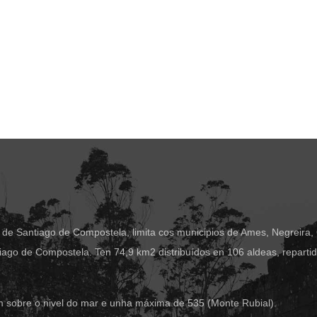
 de Santiago de Compostela, limita cos municipios de Ames, Negreira,
ago de Compostela. Ten 74,9 km2 distribuídos en 106 aldeas, reparti
m sobre o nivel do mar e unha máxima de 535 (Monte Rubial).