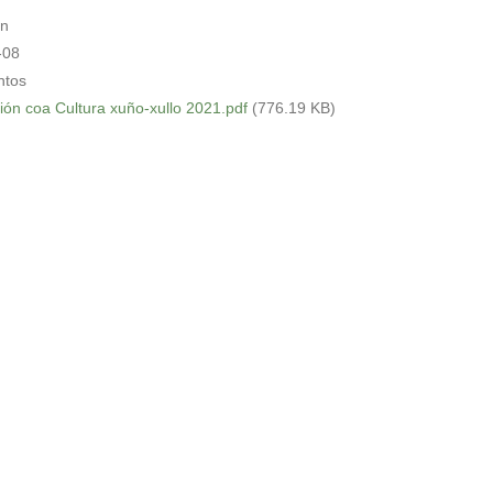
in
-08
tos
rión coa Cultura xuño-xullo 2021.pdf
(776.19 KB)