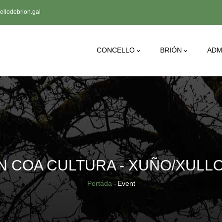
llodebrion.gal
Main
CONCELLO
BRIÓN
ADM
Navigation
N COA CULTURA - XUÑO/XULLO
Breadcrumb
Portada
-
Event