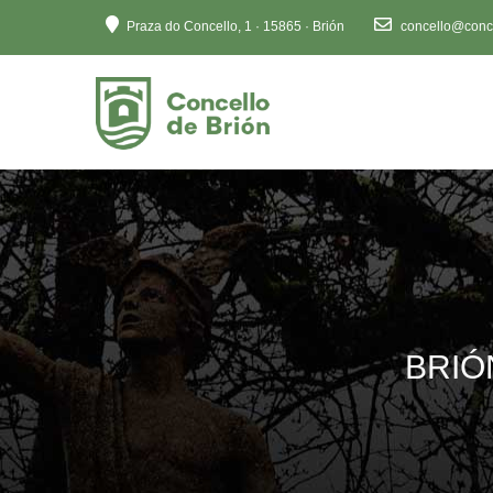
Ten
Praza do Concello, 1 · 15865 · Brión
concello@conce
en
conta
que
este
sitio
web
inclúe
un
sistema
de
accesibilidade.
Preme
BRIÓ
Control-
F11
para
axustar
o