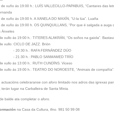
 de xuño ás 19:00 h.: LUÍS VALLECILLO-PAPABUIS, “Cantares das letr
rnanda
 de xuño ás 19:00 h. A XANELA DO MAXÍN, “U-la lúa”. Luaña
 de xuño ás 19:00 h. OS QUINQUILLANS, “Por que é salgada a auga 
 Ánxeles
de xullo ás 19:00 h.: TITERES ALAKRÁN, “Os soños na gaiola”. Bastav
de xullo: CICLO DE JAZZ. Brión
 20:30 h.: RAFA FERNÁNDEZ DÚO
 21:30 h.: PABLO SANMAMED TRÍO
de xullo ás 13:00 h.: RUTH CUNDÏNS. Viceso
de xullo ás 19:00 h.: TEATRO DO NOROESTE, “Animais de compañía”.
 actuacións celebraranse con aforo limitado nos adros das igrexas parr
, terán lugar na Carballeira de Santa Minia.
de balde ata completar o aforo.
formación
na Casa da Cultura, tfno. 981 50 99 08