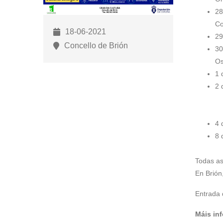
para
28
abrir
Co
18-06-2021
un
29
menú
Concello de Brión
30
de
Os
accesibilidade.
1 
2 
-
-
4 
8 
Todas as
En Brión
Entrada 
Máis in