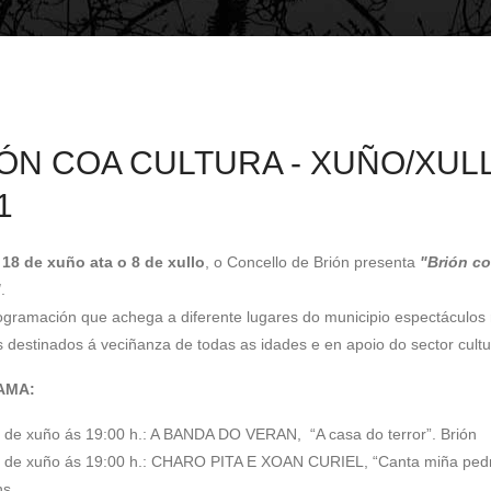
ÓN COA CULTURA - XUÑO/XUL
1
o
18 de xuño ata o 8 de xullo
, o Concello de Brión presenta
"Brión c
"
.
gramación que achega a diferente lugares do municipio espectáculos 
is destinados á veciñanza de todas as idades e en apoio do sector cultu
AMA:
 de xuño ás 19:00 h.: A BANDA DO VERAN, “A casa do terror”. Brión
 de xuño ás 19:00 h.: CHARO PITA E XOAN CURIEL, “Canta miña pedr
ns