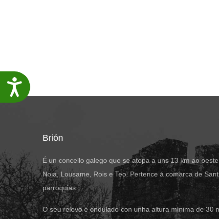
Accesibilidade
Brión
É un concello galego que se atopa a uns 13 km ao oeste
Noia, Lousame, Rois e Teo. Pertence á comarca de Santi
parroquias.
O seu relevo é ondulado con unha altura mínima de 30 