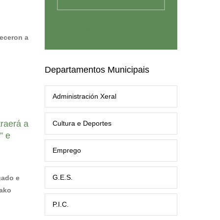
deceron a
Departamentos Municipais
Administración Xeral
traerá a
Cultura e Deportes
” e
Emprego
G.E.S.
gado e
lako
P.I.C.