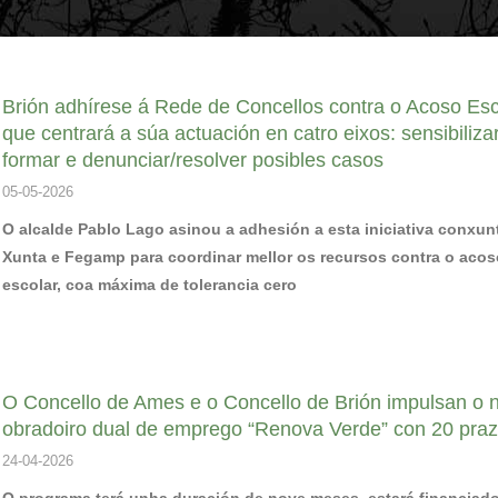
Brión adhírese á Rede de Concellos contra o Acoso Esc
que centrará a súa actuación en catro eixos: sensibilizar,
formar e denunciar/resolver posibles casos
05-05-2026
O alcalde Pablo Lago asinou a adhesión a esta iniciativa conxun
Xunta e Fegamp para coordinar mellor os recursos contra o acos
escolar, coa máxima de tolerancia cero
O Concello de Ames e o Concello de Brión impulsan o 
obradoiro dual de emprego “Renova Verde” con 20 pra
24-04-2026
O programa terá unha duración de nove meses, estará financiad