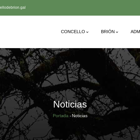
llodebrion.gal
Main
CONCELLO
BRIÓN
ADM
Navigation
Noticias
Breadcrumb
Portada
-
Noticias