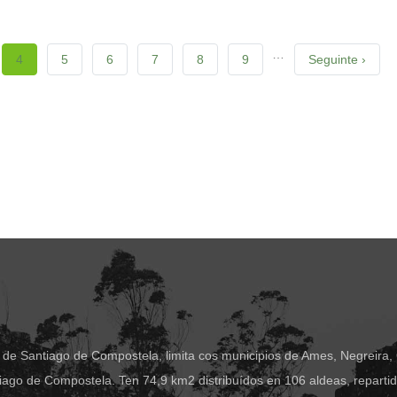
…
na
Current
4
Páxina
5
Páxina
6
Páxina
7
Páxina
8
Páxina
9
Next
Seguinte ›
page
page
 de Santiago de Compostela, limita cos municipios de Ames, Negreira,
ago de Compostela. Ten 74,9 km2 distribuídos en 106 aldeas, reparti