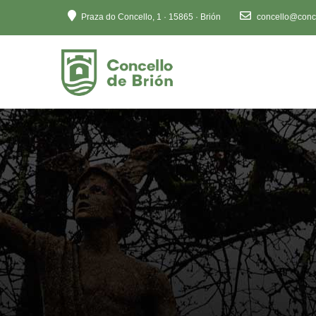
Ten
Praza do Concello, 1 · 15865 · Brión
concello@conce
en
conta
que
este
sitio
web
inclúe
un
sistema
de
accesibilidade.
Preme
Control-
F11
para
axustar
o