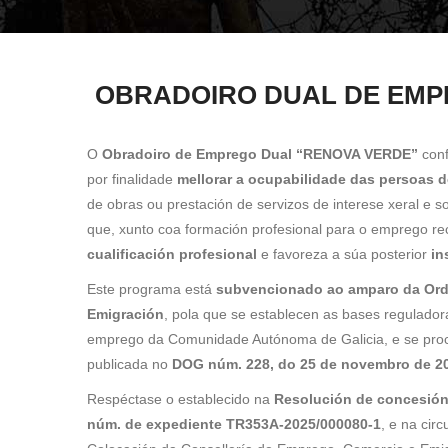
sitio
web
ás
OBRADOIRO DUAL DE EMP
persoas
con
discapacidade
O
Obradoiro de Emprego Dual “RENOVA VERDE”
conf
visual
por finalidade
mellorar a ocupabilidade das persoas 
que
de obras ou prestación de servizos de interese xeral e so
están
que, xunto coa formación profesional para o emprego rec
a
cualificación profesional
e favoreza a súa posterior
in
usar
un
Este programa está
subvencionado ao amparo da Orde
lector
Emigración
, pola que se establecen as bases regulador
de
emprego da Comunidade Autónoma de Galicia, e se proc
pantalla;
publicada no
DOG núm. 228, do 25 de novembro de 2
Preme
Respéctase o establecido na
Resolución de concesión 
Control-
núm. de expediente TR353A-2025/000080-1
, e na cir
F10