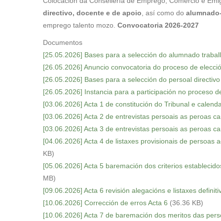
Colocación da Consellería de Emprego, Comercio e Emig
para
directivo, docente e de apoio
, así como do
alumnado-
abrir
emprego talento mozo.
Convocatoria 2026-2027
un
Documentos
menú
[25.05.2026] Bases para a selección do alumnado trabal
de
[26.05.2026] Anuncio convocatoria do proceso de elecci
accesibilidade.
[26.05.2026] Bases para a selección do persoal directiv
[26.05.2026] Instancia para a participación no proceso d
[03.06.2026] Acta 1 de constitución do Tribunal e calenda
[03.06.2026] Acta 2 de entrevistas persoais as peroas c
[03.06.2026] Acta 3 de entrevistas persoais as peroas c
[04.06.2026] Acta 4 de listaxes provisionais de persoas a
KB)
[05.06.2026] Acta 5 baremación dos criterios establecid
MB)
[09.06.2026] Acta 6 revisión alegacións e listaxes defini
[10.06.2026] Corrección de erros Acta 6
(36.36 KB)
[10.06.2026] Acta 7 de baremación dos meritos das pers