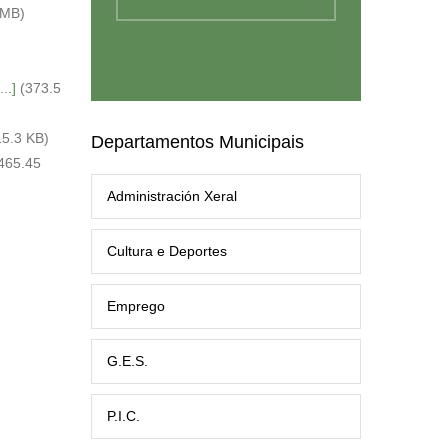
 MB)
..]
(373.5
15.3 KB)
Departamentos Municipais
465.45
Administración Xeral
Cultura e Deportes
Emprego
G.E.S.
P.I.C.