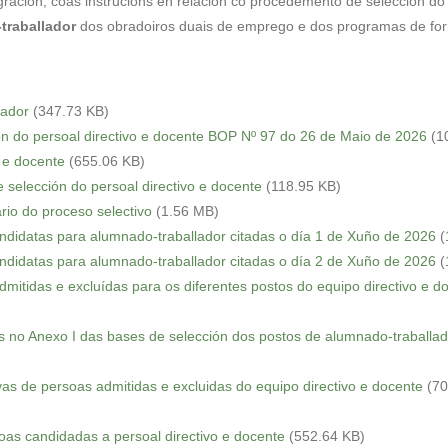
ración, coas instrucións en relación co procedemento de selección d
traballador
dos obradoiros duais de emprego e dos programas de fo
lador
(347.73 KB)
ón do persoal directivo e docente BOP Nº 97 do 26 de Maio de 2026
(1
o e docente
(655.06 KB)
e selección do persoal directivo e docente
(118.95 KB)
rio do proceso selectivo
(1.56 MB)
andidatas para alumnado-traballador citadas o día 1 de Xuño de 2026
(
andidatas para alumnado-traballador citadas o día 2 de Xuño de 2026
(
dmitidas e excluídas para os diferentes postos do equipo directivo e d
os no Anexo I das bases de selección dos postos de alumnado-traballad
tivas de persoas admitidas e excluidas do equipo directivo e docente
(70
oas candidadas a persoal directivo e docente
(552.64 KB)