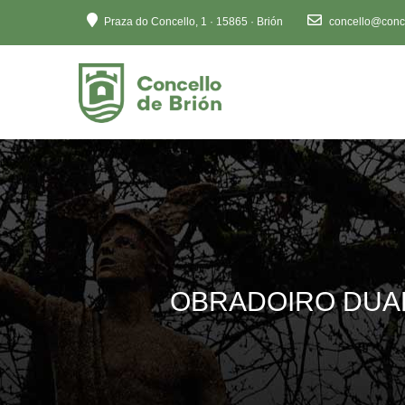
Ten
Praza do Concello, 1 · 15865 · Brión
concello@conce
en
conta
que
este
sitio
web
inclúe
un
sistema
de
accesibilidade.
Preme
OBRADOIRO DUAL
Control-
F11
para
axustar
o