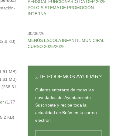
o
persoal
PERSOAL FUNCIONARIO DA OEP 2025
POLO SISTEMA DE PROMOCIÓN
rmación-
INTERNA
30/06/26
MENÚS ESCOLA INFANTIL MUNICIPAL
02.9 KB)
CURSO 2025/2026
1.91 MB)
¿TE PODEMOS AYUDAR?
1.81 MB)
o
(268.31
Quieres enterarte de todas las
novedades del Ayuntamiento.
or
(1.77
Suscríbete y recibe toda la
actualidad de Brión en tu correo
5.2 KB)
electrón