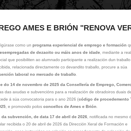
REGO AMES E BRIÓN "RENOVA VE
igúrase como un
programa experiencial de emprego e formación
qu
desempregadas de dezaoito ou máis anos de idade
, mediante a rea
cial que posibiliten ao alumnado participante a realización dun traballo
ibida, relacionada directamente co devandito traballo, procure a súa
serción laboral no mercado de traballo
.
 do 14 de novembro de 2025 da Consellería de Emprego, Comerc
as das axudas e subvencións para a realización de obradoiros duais d
ede á súa convocatoria para o ano 2026 (
código de procedemento
025
, e promovido polos
concellos de Ames e Brión
.
da subvención, de data 17 de abril de 2026
, notificada no mesmo 
cular recibida o 20 de abril de 2026 da Dirección Xeral de Formación e