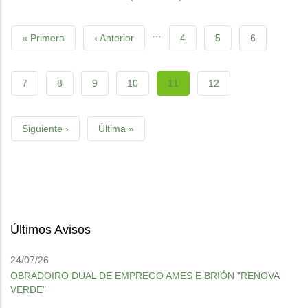
Pagination
…
First
« Primera
Previous
‹ Anterior
Páxina
4
Páxina
5
Páxina
6
page
page
Páxina
7
Páxina
8
Páxina
9
Páxina
10
Current
11
Páxina
12
page
Next
Siguiente ›
Last
Última »
page
page
Últimos Avisos
24/07/26
OBRADOIRO DUAL DE EMPREGO AMES E BRIÓN "RENOVA
VERDE"