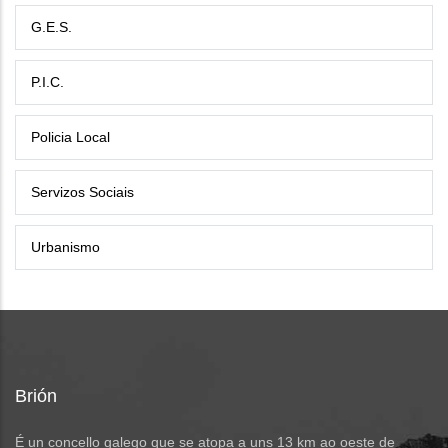
G.E.S.
P.I.C.
Policia Local
Servizos Sociais
Urbanismo
Brión
É un concello galego que se atopa a uns 13 km ao oeste de