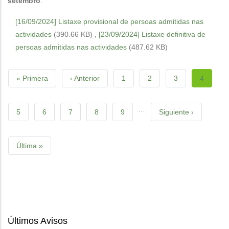
setembro
.
[16/09/2024] Listaxe provisional de persoas admitidas nas
actividades
(390.66 KB)
,
[23/09/2024] Listaxe definitiva de
persoas admitidas nas actividades
(487.62 KB)
Pagination
First
« Primera
Previous
‹ Anterior
Páxina
1
Páxina
2
Páxina
3
Current
4
page
page
page
…
Páxina
5
Páxina
6
Páxina
7
Páxina
8
Páxina
9
Next
Siguiente ›
page
Last
Última »
page
Últimos Avisos