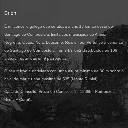
Brión
É un concello galego que se atopa a uns 13 km ao oeste de
Santiago de Compostela, limita cos municipios de Ames,
Negreira, Outes, Noia, Lousame, Rois e Teo. Pertence á comarca
de Santiago de Compostela. Ten 74,9 km2 distribuídos en 106
aldeas, repartidas en 9 parroquias.
O seu relevo é ondulado con unha altura mínima de 30 m sobre o
nivel do mar e unha máxima de 535 (Monte Rubial).
Casa do Concello: Praza do Concello, 1 · 15865 · Pedrouzos,
Brión, A Coruña