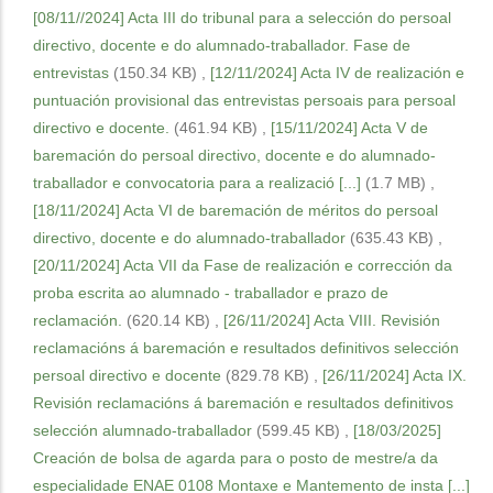
[08/11//2024] Acta III do tribunal para a selección do persoal
directivo, docente e do alumnado-traballador. Fase de
entrevistas
(150.34 KB)
,
[12/11/2024] Acta IV de realización e
puntuación provisional das entrevistas persoais para persoal
directivo e docente.
(461.94 KB)
,
[15/11/2024] Acta V de
baremación do persoal directivo, docente e do alumnado-
traballador e convocatoria para a realizació [...]
(1.7 MB)
,
[18/11/2024] Acta VI de baremación de méritos do persoal
directivo, docente e do alumnado-traballador
(635.43 KB)
,
[20/11/2024] Acta VII da Fase de realización e corrección da
proba escrita ao alumnado - traballador e prazo de
reclamación.
(620.14 KB)
,
[26/11/2024] Acta VIII. Revisión
reclamacións á baremación e resultados definitivos selección
persoal directivo e docente
(829.78 KB)
,
[26/11/2024] Acta IX.
Revisión reclamacións á baremación e resultados definitivos
selección alumnado-traballador
(599.45 KB)
,
[18/03/2025]
Creación de bolsa de agarda para o posto de mestre/a da
especialidade ENAE 0108 Montaxe e Mantemento de insta [...]