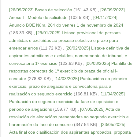
[26/09/2023] Bases de selección
(161.43 KB)
,
[26/09/2023]
Anexo I - Modelo de solicitude
(103.5 KB)
,
[04/11/2024]
Anuncio BOE Núm. 264 do venres 1 de novembro de 2024
(186.33 KB)
,
[29/01/2025] Listaxe provisional de persoas
admitidas e excluídas ao proceso selectivo e prazo para
emendar erros
(111.72 KB)
,
[20/02/2025] Listaxe definitiva de
aspirantes admitidos e excluídos, nomeamento de tribunal, e
convocatoria 1º exercicio
(122.63 KB)
,
[06/03/2025] Plantilla de
respostas correctas do 1º exercicio da praza de oficial I-
condutor
(278.82 KB)
,
[14/03/2025] Puntuacións do primeiro
exercicio, prazo de alegacións e convocatoria para a
realización do segundo exercicio
(166.81 KB)
,
[11/04/2025]
Puntuación do segundo exercicio da fase de oposición e
periodo de alegacións
(159.77 KB)
,
[07/05/2025] Acta de
resolución de alegacións presentadas ao segundo exercicio e
baremación da fase de concurso
(347.54 KB)
,
[23/05/2025]
Acta final coa clasificación dos aspirantes aprobados, proposta