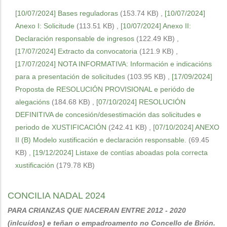
[10/07/2024] Bases reguladoras
(153.74 KB)
,
[10/07/2024]
Anexo I: Solicitude
(113.51 KB)
,
[10/07/2024] Anexo II:
Declaración responsable de ingresos
(122.49 KB)
,
[17/07/2024] Extracto da convocatoria
(121.9 KB)
,
[17/07/2024] NOTA INFORMATIVA: Información e indicacións
para a presentación de solicitudes
(103.95 KB)
,
[17/09/2024]
Proposta de RESOLUCIÓN PROVISIONAL e periódo de
alegacións
(184.68 KB)
,
[07/10/2024] RESOLUCIÓN
DEFINITIVA de concesión/desestimación das solicitudes e
periodo de XUSTIFICACIÓN
(242.41 KB)
,
[07/10/2024] ANEXO
II (B) Modelo xustificación e declaración responsable.
(69.45
KB)
,
[19/12/2024] Listaxe de contías aboadas pola correcta
xustificación
(179.78 KB)
CONCILIA NADAL 2024
PARA CRIANZAS QUE NACERAN ENTRE 2012 - 2020
(inlcuídos) e teñan o empadroamento no Concello de Brión.